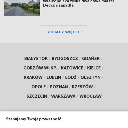
Wielkopolska zyska dwa nowe miasta.
Decyzja zapadła
ZOBACZ WIĘCEJ
BIAŁYSTOK
/
BYDGOSZCZ
/
GDAŃSK
/
GORZÓW WLKP.
/
KATOWICE
/
KIELCE
/
KRAKÓW
/
LUBLIN
/
ŁÓDŹ
/
OLSZTYN
/
OPOLE
/
POZNAŃ
/
RZESZÓW
/
SZCZECIN
/
WARSZAWA
/
WROCŁAW
Szanujemy Twoją prywatność
Dołącz do nas: