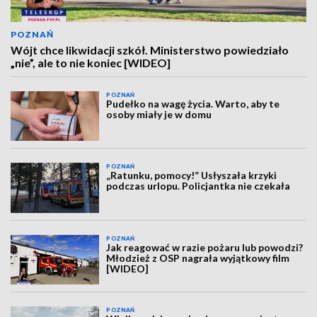
POZNAŃ
Wójt chce likwidacji szkół. Ministerstwo powiedziało
„nie”, ale to nie koniec [WIDEO]
POZNAŃ
Pudełko na wagę życia. Warto, aby te
osoby miały je w domu
POZNAŃ
„Ratunku, pomocy!” Usłyszała krzyki
podczas urlopu. Policjantka nie czekała
POZNAŃ
Jak reagować w razie pożaru lub powodzi?
Młodzież z OSP nagrała wyjątkowy film
[WIDEO]
POZNAŃ