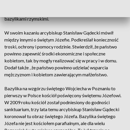
troski o liturgię, ale też przywilej udzielania odpustów w kilka
dni w roku. Tytuł bazyliki oznacza ponadto szczególną więź z
bazylikami rzymskimi.
W swoim kazaniu arcybiskup Stanisław Gądecki mówił
między innymi o świętym Józefie. Podkreślał konieczność
troski, ochrony i pomocy rodzinie. Stwierdził, że państwo
powinno zapewnić środki ekonomiczne i społeczne
kobietom, tak by mogły realizować się w pracy i w domu.
Dodał także , że państwo powinno udzielać wsparcia
mężczyznom i kobietom zawierającym małżeństwo.
Bazylika na wzgórzu świętego Wojciecha w Poznaniu to
pierwszy w Polsce kościół poświęcony świętemu Józefowi.
W 2009 roku kościół został podniesiony do godności
sanktuarium, trzy lata temu arcybiskup Stanisław Gądecki
koronował tu obraz świętego Józefa. Bazylika świętego
Józefa nie jest kościołem parafialnym, ale dla wielu