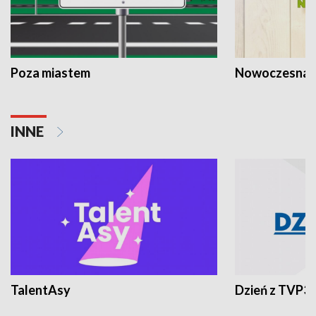
Poza miastem
Nowoczesna 
INNE
TalentAsy
Dzień z TVP3