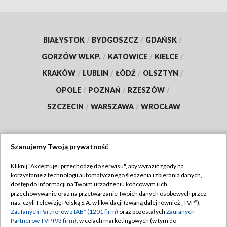
BIAŁYSTOK
/
BYDGOSZCZ
/
GDAŃSK
/
GORZÓW WLKP.
/
KATOWICE
/
KIELCE
/
KRAKÓW
/
LUBLIN
/
ŁÓDŹ
/
OLSZTYN
/
OPOLE
/
POZNAŃ
/
RZESZÓW
/
SZCZECIN
/
WARSZAWA
/
WROCŁAW
Szanujemy Twoją prywatność
Dołącz do nas:
Kliknij "Akceptuję i przechodzę do serwisu", aby wyrazić zgody na
korzystanie z technologii automatycznego śledzenia i zbierania danych,
TVP
dostęp do informacji na Twoim urządzeniu końcowym i ich
Abonament TVP
przechowywanie oraz na przetwarzanie Twoich danych osobowych przez
Regulamin TVP
nas, czyli Telewizję Polską S.A. w likwidacji (zwaną dalej również „TVP”),
Emisja w TVP
Zaufanych Partnerów z IAB* (1201 firm)
oraz pozostałych
Zaufanych
Polityka prywatności
Partnerów TVP (93 firm)
, w celach marketingowych (w tym do
Centrum informacji TVP