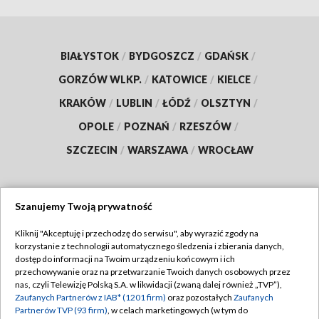
BIAŁYSTOK
/
BYDGOSZCZ
/
GDAŃSK
/
GORZÓW WLKP.
/
KATOWICE
/
KIELCE
/
KRAKÓW
/
LUBLIN
/
ŁÓDŹ
/
OLSZTYN
/
OPOLE
/
POZNAŃ
/
RZESZÓW
/
SZCZECIN
/
WARSZAWA
/
WROCŁAW
Szanujemy Twoją prywatność
Dołącz do nas:
Kliknij "Akceptuję i przechodzę do serwisu", aby wyrazić zgody na
korzystanie z technologii automatycznego śledzenia i zbierania danych,
TVP
dostęp do informacji na Twoim urządzeniu końcowym i ich
Abonament TVP
przechowywanie oraz na przetwarzanie Twoich danych osobowych przez
Regulamin TVP
nas, czyli Telewizję Polską S.A. w likwidacji (zwaną dalej również „TVP”),
Emisja w TVP
Zaufanych Partnerów z IAB* (1201 firm)
oraz pozostałych
Zaufanych
Polityka prywatności
Partnerów TVP (93 firm)
, w celach marketingowych (w tym do
Centrum informacji TVP