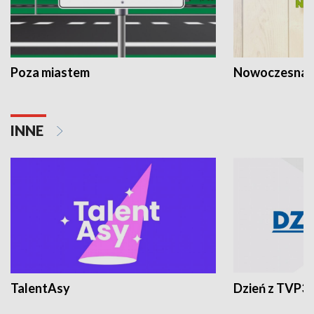
Poza miastem
Nowoczesna 
INNE
TalentAsy
Dzień z TVP3