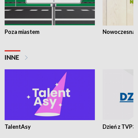
Poza miastem
Nowoczesna 
INNE
TalentAsy
Dzień z TVP3