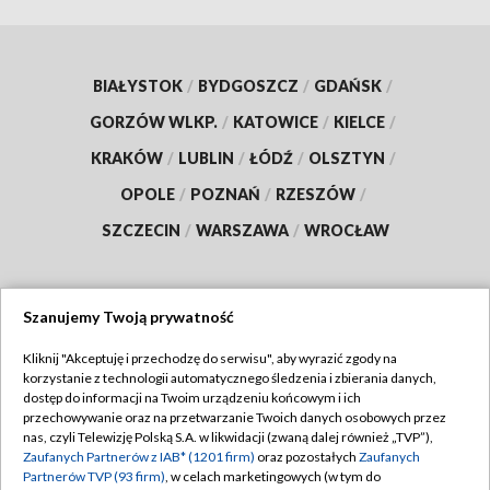
BIAŁYSTOK
/
BYDGOSZCZ
/
GDAŃSK
/
GORZÓW WLKP.
/
KATOWICE
/
KIELCE
/
KRAKÓW
/
LUBLIN
/
ŁÓDŹ
/
OLSZTYN
/
OPOLE
/
POZNAŃ
/
RZESZÓW
/
SZCZECIN
/
WARSZAWA
/
WROCŁAW
Szanujemy Twoją prywatność
Dołącz do nas:
Kliknij "Akceptuję i przechodzę do serwisu", aby wyrazić zgody na
korzystanie z technologii automatycznego śledzenia i zbierania danych,
TVP
dostęp do informacji na Twoim urządzeniu końcowym i ich
Abonament TVP
przechowywanie oraz na przetwarzanie Twoich danych osobowych przez
Regulamin TVP
nas, czyli Telewizję Polską S.A. w likwidacji (zwaną dalej również „TVP”),
Emisja w TVP
Zaufanych Partnerów z IAB* (1201 firm)
oraz pozostałych
Zaufanych
Polityka prywatności
Partnerów TVP (93 firm)
, w celach marketingowych (w tym do
Centrum informacji TVP