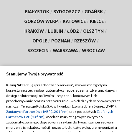
BIAŁYSTOK
/
BYDGOSZCZ
/
GDAŃSK
/
GORZÓW WLKP.
/
KATOWICE
/
KIELCE
/
KRAKÓW
/
LUBLIN
/
ŁÓDŹ
/
OLSZTYN
/
OPOLE
/
POZNAŃ
/
RZESZÓW
/
SZCZECIN
/
WARSZAWA
/
WROCŁAW
Szanujemy Twoją prywatność
Dołącz do nas:
Kliknij "Akceptuję i przechodzę do serwisu", aby wyrazić zgody na
korzystanie z technologii automatycznego śledzenia i zbierania danych,
TVP
dostęp do informacji na Twoim urządzeniu końcowym i ich
Abonament TVP
przechowywanie oraz na przetwarzanie Twoich danych osobowych przez
Regulamin TVP
nas, czyli Telewizję Polską S.A. w likwidacji (zwaną dalej również „TVP”),
Emisja w TVP
Polityka prywatności
Zaufanych Partnerów z IAB* (1201 firm)
oraz pozostałych
Zaufanych
Partnerów TVP (93 firm)
, w celach marketingowych (w tym do
Centrum informacji TVP
Moje zgody
zautomatyzowanego dopasowania reklam do Twoich zainteresowań i
mierzenia ich skuteczności) i pozostałych, które wskazujemy poniżej, a
Naziemna Telewizja Cyfrowa
Pomoc