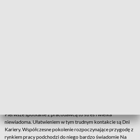
Dni Kariery
Jakie wymagania ma współczesny pracodawca i jak
wyglądają oczekiwania pracowników, którzy
dopiero wchodzą na rynek pracy. Odpowiedzi na te
pytania można było znaleźć na Dniach Kariery,
które dziś odbyły się na Międzynarodowych
Targach Poznańskich.
Pierwsze spotkanie z pracodawcą to stres i wielka
niewiadoma. Ułatwieniem w tym trudnym kontakcie są Dni
Kariery. Współczesne pokolenie rozpoczynające przygodę z
rynkiem pracy podchodzi do niego bardzo świadomie Na