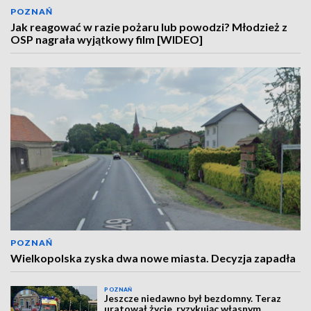
POZNAŃ
Jak reagować w razie pożaru lub powodzi? Młodzież z
OSP nagrała wyjątkowy film [WIDEO]
POZNAŃ
Wielkopolska zyska dwa nowe miasta. Decyzja zapadła
POZNAŃ
Jeszcze niedawno był bezdomny. Teraz
uratował życie, ryzykując własnym