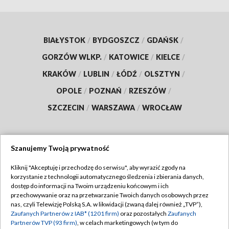
BIAŁYSTOK
/
BYDGOSZCZ
/
GDAŃSK
/
GORZÓW WLKP.
/
KATOWICE
/
KIELCE
/
KRAKÓW
/
LUBLIN
/
ŁÓDŹ
/
OLSZTYN
/
OPOLE
/
POZNAŃ
/
RZESZÓW
/
SZCZECIN
/
WARSZAWA
/
WROCŁAW
Szanujemy Twoją prywatność
Dołącz do nas:
Kliknij "Akceptuję i przechodzę do serwisu", aby wyrazić zgody na
korzystanie z technologii automatycznego śledzenia i zbierania danych,
TVP
dostęp do informacji na Twoim urządzeniu końcowym i ich
Abonament TVP
przechowywanie oraz na przetwarzanie Twoich danych osobowych przez
Regulamin TVP
nas, czyli Telewizję Polską S.A. w likwidacji (zwaną dalej również „TVP”),
Emisja w TVP
Zaufanych Partnerów z IAB* (1201 firm)
oraz pozostałych
Zaufanych
Polityka prywatności
Partnerów TVP (93 firm)
, w celach marketingowych (w tym do
Centrum informacji TVP