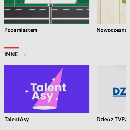
Poza miastem
Nowoczesna 
INNE
TalentAsy
Dzień z TVP3