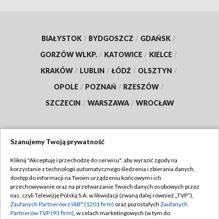
BIAŁYSTOK
/
BYDGOSZCZ
/
GDAŃSK
/
GORZÓW WLKP.
/
KATOWICE
/
KIELCE
/
KRAKÓW
/
LUBLIN
/
ŁÓDŹ
/
OLSZTYN
/
OPOLE
/
POZNAŃ
/
RZESZÓW
/
SZCZECIN
/
WARSZAWA
/
WROCŁAW
Szanujemy Twoją prywatność
Dołącz do nas:
Kliknij "Akceptuję i przechodzę do serwisu", aby wyrazić zgody na
korzystanie z technologii automatycznego śledzenia i zbierania danych,
TVP
dostęp do informacji na Twoim urządzeniu końcowym i ich
Abonament TVP
przechowywanie oraz na przetwarzanie Twoich danych osobowych przez
Regulamin TVP
nas, czyli Telewizję Polską S.A. w likwidacji (zwaną dalej również „TVP”),
Emisja w TVP
Zaufanych Partnerów z IAB* (1201 firm)
oraz pozostałych
Zaufanych
Polityka prywatności
Partnerów TVP (93 firm)
, w celach marketingowych (w tym do
Centrum informacji TVP