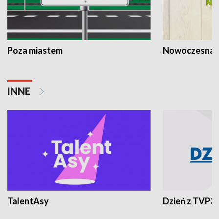
Poza miastem
Nowoczesna 
INNE
TalentAsy
Dzień z TVP3