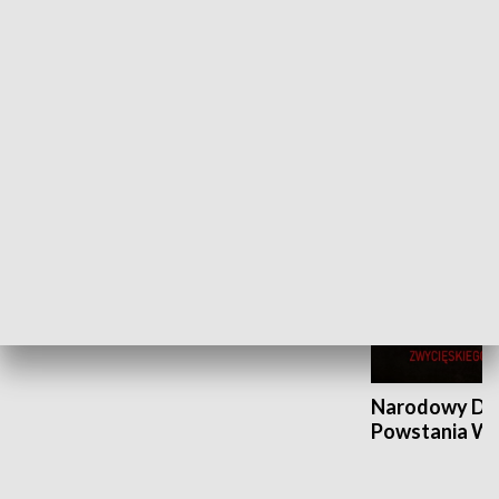
Flesz Targowy
rAZem zmieni
HISTORIA
70. rocznica Powstania
Poznańskiego Czerwca 1956 roku
Narodowy Dzi
Powstania Wi