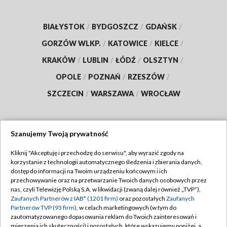
BIAŁYSTOK
/
BYDGOSZCZ
/
GDAŃSK
/
GORZÓW WLKP.
/
KATOWICE
/
KIELCE
/
KRAKÓW
/
LUBLIN
/
ŁÓDŹ
/
OLSZTYN
/
OPOLE
/
POZNAŃ
/
RZESZÓW
/
SZCZECIN
/
WARSZAWA
/
WROCŁAW
Szanujemy Twoją prywatność
Dołącz do nas:
Kliknij "Akceptuję i przechodzę do serwisu", aby wyrazić zgody na
korzystanie z technologii automatycznego śledzenia i zbierania danych,
TVP
dostęp do informacji na Twoim urządzeniu końcowym i ich
Abonament TVP
przechowywanie oraz na przetwarzanie Twoich danych osobowych przez
Regulamin TVP
nas, czyli Telewizję Polską S.A. w likwidacji (zwaną dalej również „TVP”),
Emisja w TVP
Polityka prywatności
Zaufanych Partnerów z IAB* (1201 firm)
oraz pozostałych
Zaufanych
Partnerów TVP (93 firm)
, w celach marketingowych (w tym do
Centrum informacji TVP
Moje zgody
zautomatyzowanego dopasowania reklam do Twoich zainteresowań i
mierzenia ich skuteczności) i pozostałych, które wskazujemy poniżej, a