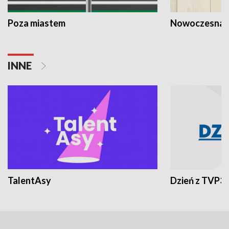
Poza miastem
Nowoczesna 
INNE
TalentAsy
Dzień z TVP3