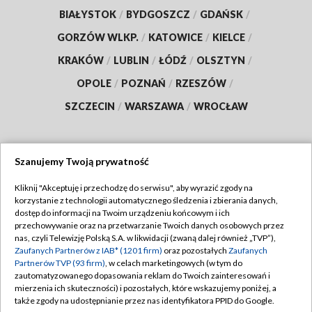
BIAŁYSTOK
/
BYDGOSZCZ
/
GDAŃSK
/
GORZÓW WLKP.
/
KATOWICE
/
KIELCE
/
KRAKÓW
/
LUBLIN
/
ŁÓDŹ
/
OLSZTYN
/
OPOLE
/
POZNAŃ
/
RZESZÓW
/
SZCZECIN
/
WARSZAWA
/
WROCŁAW
Szanujemy Twoją prywatność
Dołącz do nas:
Kliknij "Akceptuję i przechodzę do serwisu", aby wyrazić zgody na
korzystanie z technologii automatycznego śledzenia i zbierania danych,
TVP
dostęp do informacji na Twoim urządzeniu końcowym i ich
Abonament TVP
przechowywanie oraz na przetwarzanie Twoich danych osobowych przez
Regulamin TVP
nas, czyli Telewizję Polską S.A. w likwidacji (zwaną dalej również „TVP”),
Emisja w TVP
Zaufanych Partnerów z IAB* (1201 firm)
oraz pozostałych
Zaufanych
Polityka prywatności
Partnerów TVP (93 firm)
, w celach marketingowych (w tym do
Centrum informacji TVP
Moje zgody
zautomatyzowanego dopasowania reklam do Twoich zainteresowań i
mierzenia ich skuteczności) i pozostałych, które wskazujemy poniżej, a
Naziemna Telewizja Cyfrowa
Pomoc
także zgody na udostępnianie przez nas identyfikatora PPID do Google.