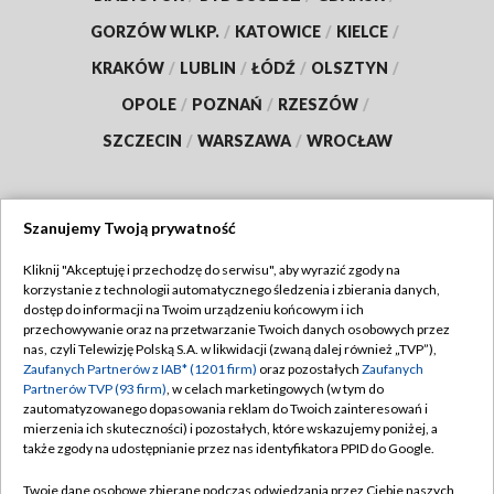
GORZÓW WLKP.
/
KATOWICE
/
KIELCE
/
KRAKÓW
/
LUBLIN
/
ŁÓDŹ
/
OLSZTYN
/
OPOLE
/
POZNAŃ
/
RZESZÓW
/
SZCZECIN
/
WARSZAWA
/
WROCŁAW
Szanujemy Twoją prywatność
Dołącz do nas:
Kliknij "Akceptuję i przechodzę do serwisu", aby wyrazić zgody na
korzystanie z technologii automatycznego śledzenia i zbierania danych,
TVP
dostęp do informacji na Twoim urządzeniu końcowym i ich
Abonament TVP
przechowywanie oraz na przetwarzanie Twoich danych osobowych przez
Regulamin TVP
nas, czyli Telewizję Polską S.A. w likwidacji (zwaną dalej również „TVP”),
Emisja w TVP
Zaufanych Partnerów z IAB* (1201 firm)
oraz pozostałych
Zaufanych
Polityka prywatności
Partnerów TVP (93 firm)
, w celach marketingowych (w tym do
Centrum informacji TVP
Moje zgody
zautomatyzowanego dopasowania reklam do Twoich zainteresowań i
mierzenia ich skuteczności) i pozostałych, które wskazujemy poniżej, a
Naziemna Telewizja Cyfrowa
Pomoc
także zgody na udostępnianie przez nas identyfikatora PPID do Google.
Sklep TVP
Biuro reklamy
Twoje dane osobowe zbierane podczas odwiedzania przez Ciebie naszych