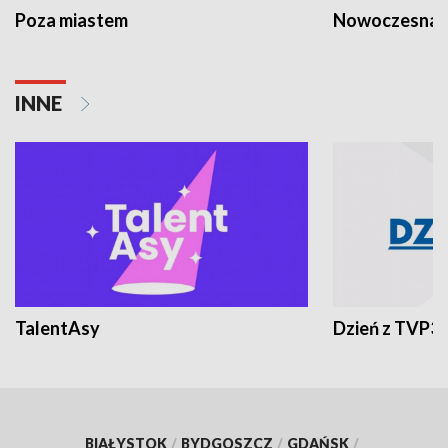
Poza miastem
Nowoczesna 
INNE
TalentAsy
Dzień z TVP3
BIAŁYSTOK
/
BYDGOSZCZ
/
GDAŃSK
/