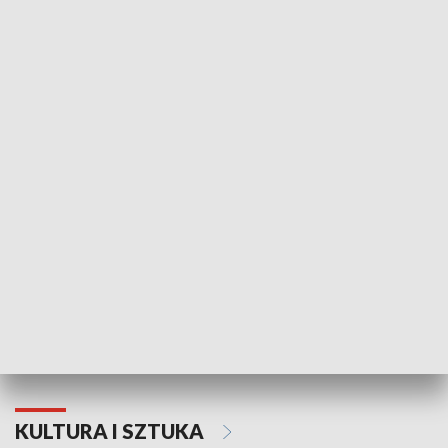
HISTORIA
70. rocznica Powstania
Narodowy Dzi
Poznańskiego Czerwca 1956 roku
Powstania Wi
KULTURA I SZTUKA