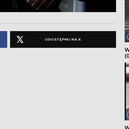
UDOSTĘPNIJ NA X
W
(
W