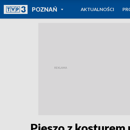
POWRÓT DO
POZNAŃ
AKTUALNOŚCI
PR
TVP REGIONY
Pieszo z kosturem 