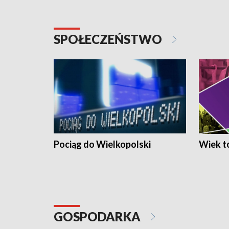
SPOŁECZEŃSTWO
Pociąg do Wielkopolski
Wiek to
GOSPODARKA