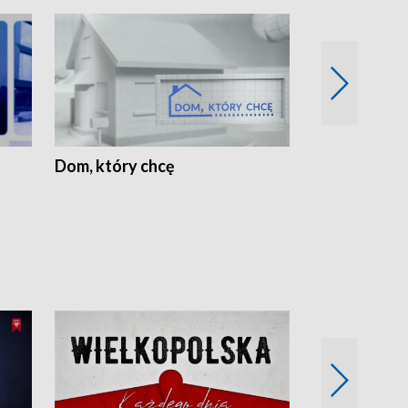
Dom, który chcę
Biznes Wielk