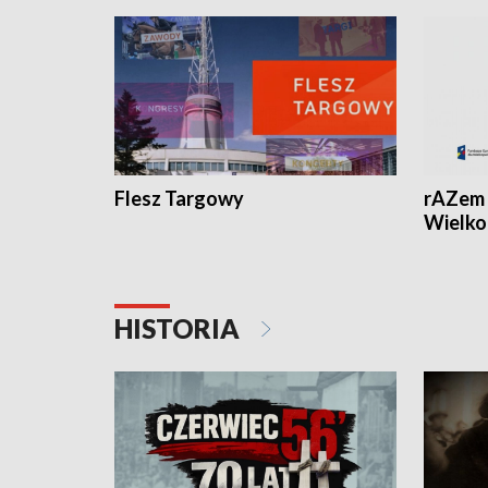
Flesz Targowy
rAZem 
Wielko
HISTORIA