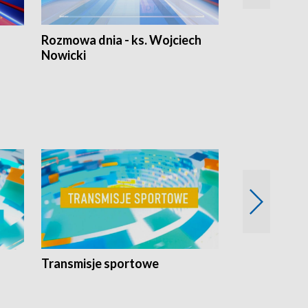
Rozmowa dnia - ks. Wojciech
Euro Fakty
Nowicki
Transmisje sportowe
Reportaże s