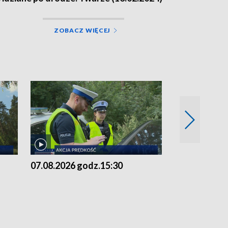
ZOBACZ WIĘCEJ
07.08.2026 godz.15:30
06.08.2026 g