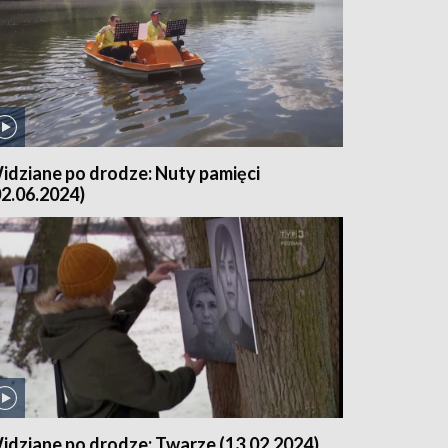
idziane po drodze: Nuty pamięci
02.06.2024)
idziane po drodze: Twarze (13.02.2024)