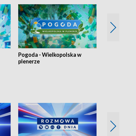
Pogoda - Wielkopolska w
Eko prognoza
plenerze