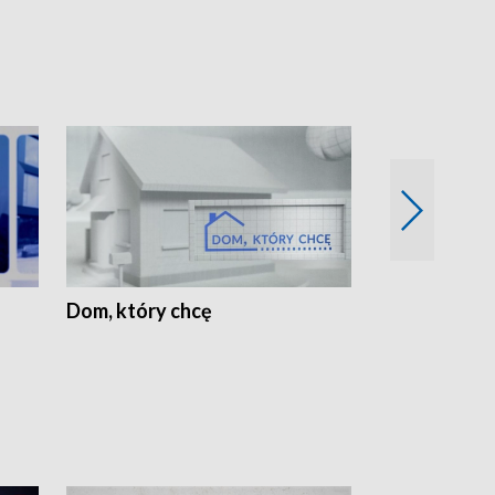
Dom, który chcę
Biznes Wielk