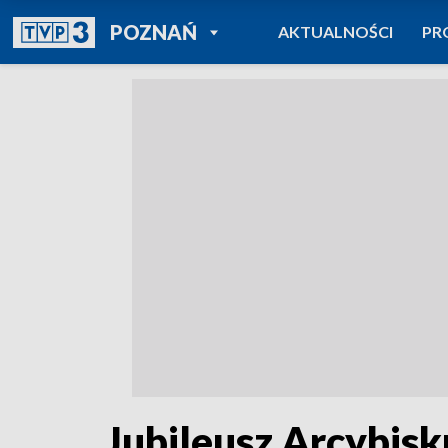
POWRÓT DO
POZNAŃ
AKTUALNOŚCI
PR
TVP REGIONY
Jubileusz Arcybis