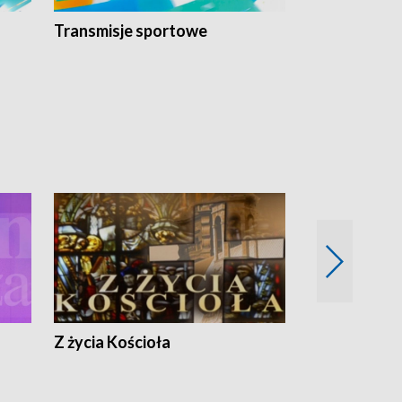
Transmisje sportowe
Reportaże s
Z życia Kościoła
Jak rozmawia