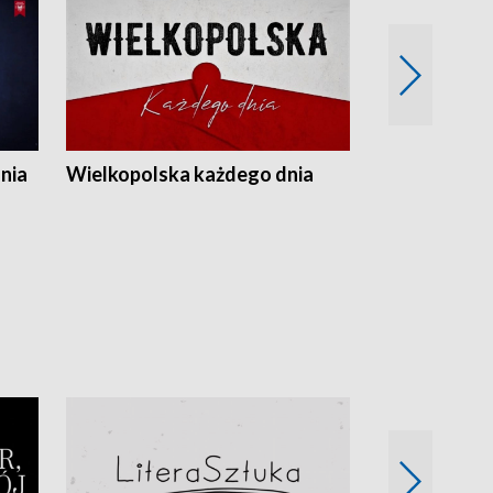
nia
Wielkopolska każdego dnia
Rozmowy z m