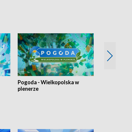
Pogoda - Wielkopolska w
Eko prognoza
plenerze