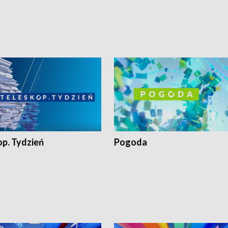
op. Tydzień
Pogoda