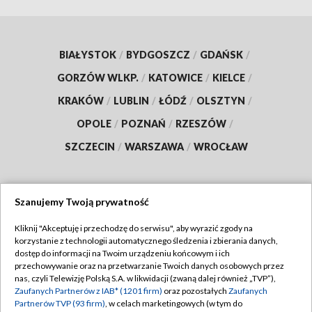
BIAŁYSTOK
/
BYDGOSZCZ
/
GDAŃSK
/
GORZÓW WLKP.
/
KATOWICE
/
KIELCE
/
KRAKÓW
/
LUBLIN
/
ŁÓDŹ
/
OLSZTYN
/
OPOLE
/
POZNAŃ
/
RZESZÓW
/
SZCZECIN
/
WARSZAWA
/
WROCŁAW
Szanujemy Twoją prywatność
Dołącz do nas:
Kliknij "Akceptuję i przechodzę do serwisu", aby wyrazić zgody na
korzystanie z technologii automatycznego śledzenia i zbierania danych,
TVP
dostęp do informacji na Twoim urządzeniu końcowym i ich
Abonament TVP
przechowywanie oraz na przetwarzanie Twoich danych osobowych przez
Regulamin TVP
nas, czyli Telewizję Polską S.A. w likwidacji (zwaną dalej również „TVP”),
Emisja w TVP
Zaufanych Partnerów z IAB* (1201 firm)
oraz pozostałych
Zaufanych
Polityka prywatności
Partnerów TVP (93 firm)
, w celach marketingowych (w tym do
Centrum informacji TVP