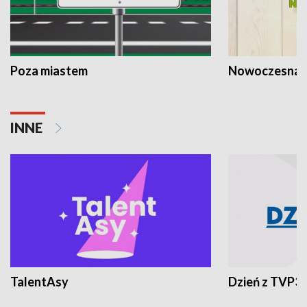
Poza miastem
Nowoczesna 
INNE
TalentAsy
Dzień z TVP3