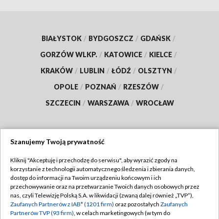
BIAŁYSTOK
/
BYDGOSZCZ
/
GDAŃSK
/
GORZÓW WLKP.
/
KATOWICE
/
KIELCE
/
KRAKÓW
/
LUBLIN
/
ŁÓDŹ
/
OLSZTYN
/
OPOLE
/
POZNAŃ
/
RZESZÓW
/
SZCZECIN
/
WARSZAWA
/
WROCŁAW
Szanujemy Twoją prywatność
Dołącz do nas:
Kliknij "Akceptuję i przechodzę do serwisu", aby wyrazić zgody na
korzystanie z technologii automatycznego śledzenia i zbierania danych,
TVP
dostęp do informacji na Twoim urządzeniu końcowym i ich
Abonament TVP
przechowywanie oraz na przetwarzanie Twoich danych osobowych przez
Regulamin TVP
nas, czyli Telewizję Polską S.A. w likwidacji (zwaną dalej również „TVP”),
Emisja w TVP
Zaufanych Partnerów z IAB* (1201 firm)
oraz pozostałych
Zaufanych
Polityka prywatności
Partnerów TVP (93 firm)
, w celach marketingowych (w tym do
Centrum informacji TVP