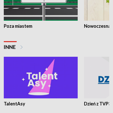
Poza miastem
Nowoczesna 
INNE
TalentAsy
Dzień z TVP3