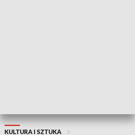
HISTORIA
70. rocznica Powstania
Narodowy Dzi
Poznańskiego Czerwca 1956 roku
Powstania Wi
KULTURA I SZTUKA