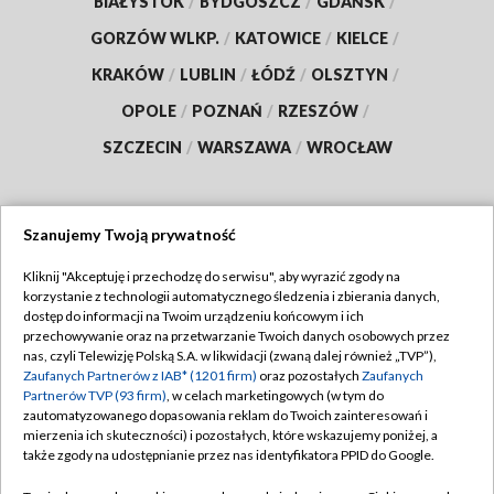
BIAŁYSTOK
/
BYDGOSZCZ
/
GDAŃSK
/
GORZÓW WLKP.
/
KATOWICE
/
KIELCE
/
KRAKÓW
/
LUBLIN
/
ŁÓDŹ
/
OLSZTYN
/
OPOLE
/
POZNAŃ
/
RZESZÓW
/
SZCZECIN
/
WARSZAWA
/
WROCŁAW
Szanujemy Twoją prywatność
Dołącz do nas:
Kliknij "Akceptuję i przechodzę do serwisu", aby wyrazić zgody na
korzystanie z technologii automatycznego śledzenia i zbierania danych,
TVP
dostęp do informacji na Twoim urządzeniu końcowym i ich
Abonament TVP
przechowywanie oraz na przetwarzanie Twoich danych osobowych przez
Regulamin TVP
nas, czyli Telewizję Polską S.A. w likwidacji (zwaną dalej również „TVP”),
Emisja w TVP
Zaufanych Partnerów z IAB* (1201 firm)
oraz pozostałych
Zaufanych
Polityka prywatności
Partnerów TVP (93 firm)
, w celach marketingowych (w tym do
Centrum informacji TVP
Moje zgody
zautomatyzowanego dopasowania reklam do Twoich zainteresowań i
mierzenia ich skuteczności) i pozostałych, które wskazujemy poniżej, a
Naziemna Telewizja Cyfrowa
Pomoc
także zgody na udostępnianie przez nas identyfikatora PPID do Google.
Sklep TVP
Biuro reklamy