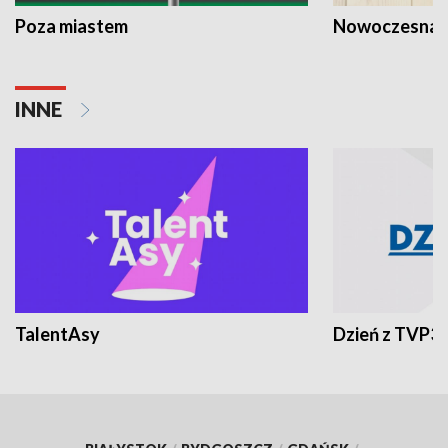
Poza miastem
Nowoczesna 
INNE
TalentAsy
Dzień z TVP3