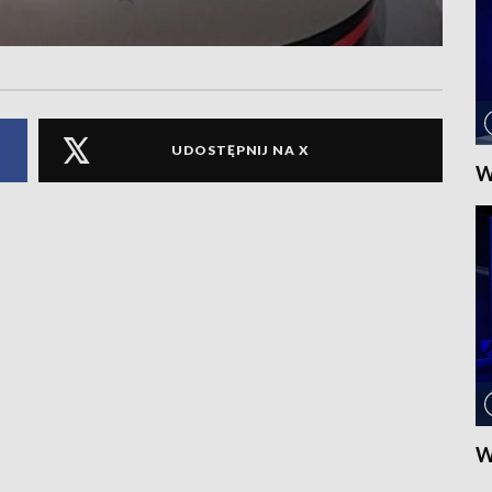
UDOSTĘPNIJ NA X
W
W