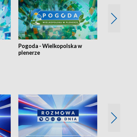
Pogoda - Wielkopolska w
Eko prognoza
plenerze