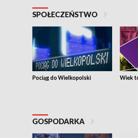
SPOŁECZEŃSTWO
Pociąg do Wielkopolski
Wiek to
GOSPODARKA