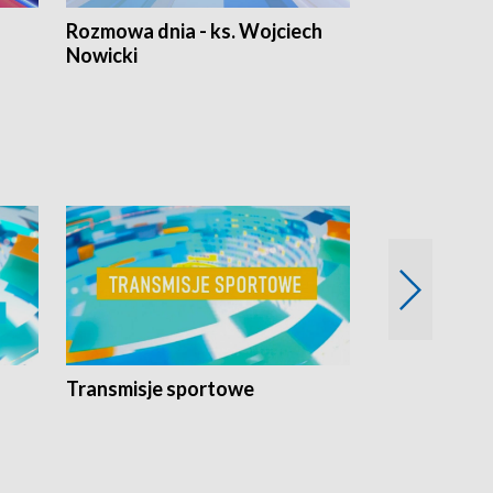
Rozmowa dnia - ks. Wojciech
Euro Fakty
Nowicki
Transmisje sportowe
Reportaże s