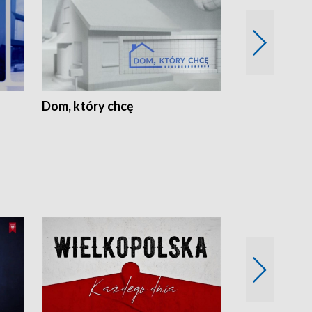
Dom, który chcę
Biznes Wielk