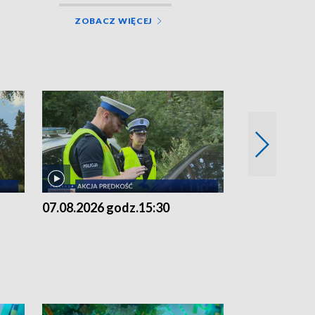
ZOBACZ WIĘCEJ
07.08.2026 godz.15:30
06.08.2026 g