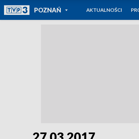
POWRÓT DO
POZNAŃ
AKTUALNOŚCI
PR
TVP REGIONY
27.03.2017