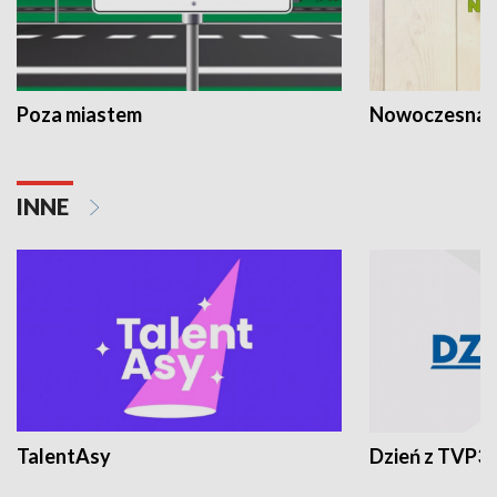
Poza miastem
Nowoczesna 
INNE
TalentAsy
Dzień z TVP3