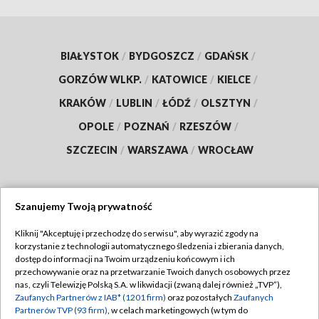
BIAŁYSTOK
/
BYDGOSZCZ
/
GDAŃSK
/
GORZÓW WLKP.
/
KATOWICE
/
KIELCE
/
KRAKÓW
/
LUBLIN
/
ŁÓDŹ
/
OLSZTYN
/
OPOLE
/
POZNAŃ
/
RZESZÓW
/
SZCZECIN
/
WARSZAWA
/
WROCŁAW
Szanujemy Twoją prywatność
Dołącz do nas:
Kliknij "Akceptuję i przechodzę do serwisu", aby wyrazić zgody na
korzystanie z technologii automatycznego śledzenia i zbierania danych,
TVP
dostęp do informacji na Twoim urządzeniu końcowym i ich
Abonament TVP
przechowywanie oraz na przetwarzanie Twoich danych osobowych przez
Regulamin TVP
nas, czyli Telewizję Polską S.A. w likwidacji (zwaną dalej również „TVP”),
Emisja w TVP
Zaufanych Partnerów z IAB* (1201 firm)
oraz pozostałych
Zaufanych
Polityka prywatności
Partnerów TVP (93 firm)
, w celach marketingowych (w tym do
Centrum informacji TVP