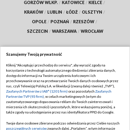
GORZÓW WLKP.
/
KATOWICE
/
KIELCE
/
KRAKÓW
/
LUBLIN
/
ŁÓDŹ
/
OLSZTYN
/
OPOLE
/
POZNAŃ
/
RZESZÓW
/
SZCZECIN
/
WARSZAWA
/
WROCŁAW
Szanujemy Twoją prywatność
Dołącz do nas:
Kliknij "Akceptuję i przechodzę do serwisu", aby wyrazić zgody na
korzystanie z technologii automatycznego śledzenia i zbierania danych,
TVP
dostęp do informacji na Twoim urządzeniu końcowym i ich
Abonament TVP
przechowywanie oraz na przetwarzanie Twoich danych osobowych przez
Regulamin TVP
nas, czyli Telewizję Polską S.A. w likwidacji (zwaną dalej również „TVP”),
Emisja w TVP
Polityka prywatności
Zaufanych Partnerów z IAB* (1201 firm)
oraz pozostałych
Zaufanych
Partnerów TVP (93 firm)
, w celach marketingowych (w tym do
Centrum informacji TVP
Moje zgody
zautomatyzowanego dopasowania reklam do Twoich zainteresowań i
mierzenia ich skuteczności) i pozostałych, które wskazujemy poniżej, a
Naziemna Telewizja Cyfrowa
Pomoc
także zgody na udostępnianie przez nas identyfikatora PPID do Google.
Sklep TVP
Biuro reklamy
Twoje dane osobowe zbierane podczas odwiedzania przez Ciebie naszych
Rada Programowa
Kontakt
poszczególnych serwisów
zwanych dalej „Portalem”, w tym informacje