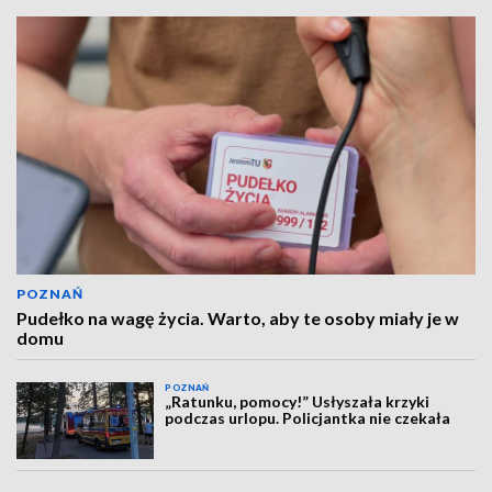
POZNAŃ
Pudełko na wagę życia. Warto, aby te osoby miały je w
domu
POZNAŃ
„Ratunku, pomocy!” Usłyszała krzyki
podczas urlopu. Policjantka nie czekała