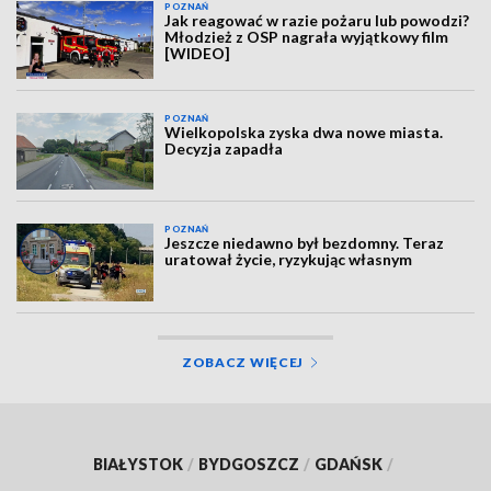
POZNAŃ
Jak reagować w razie pożaru lub powodzi?
Młodzież z OSP nagrała wyjątkowy film
[WIDEO]
POZNAŃ
Wielkopolska zyska dwa nowe miasta.
Decyzja zapadła
POZNAŃ
Jeszcze niedawno był bezdomny. Teraz
uratował życie, ryzykując własnym
ZOBACZ WIĘCEJ
BIAŁYSTOK
/
BYDGOSZCZ
/
GDAŃSK
/