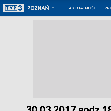
POWRÓT DO
POZNAŃ
AKTUALNOŚCI
PR
TVP REGIONY
30.03.2017 godz.1