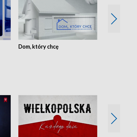
Dom, który chcę
Biznes Wielk