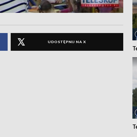
UDOSTĘPNIJ NA X
T
T