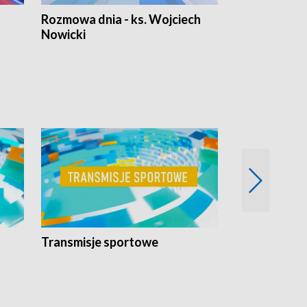
Rozmowa dnia - ks. Wojciech
Euro Fakty
Nowicki
Transmisje sportowe
Reportaże s