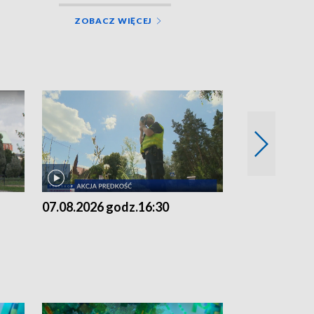
ZOBACZ WIĘCEJ
07.08.2026 godz.16:30
07.08.2026 g