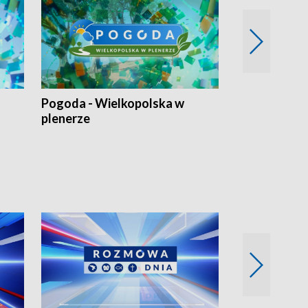
Pogoda - Wielkopolska w
Eko prognoza
plenerze