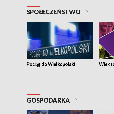
SPOŁECZEŃSTWO
Pociąg do Wielkopolski
Wiek to
GOSPODARKA