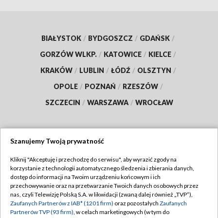
BIAŁYSTOK
/
BYDGOSZCZ
/
GDAŃSK
/
GORZÓW WLKP.
/
KATOWICE
/
KIELCE
/
KRAKÓW
/
LUBLIN
/
ŁÓDŹ
/
OLSZTYN
/
OPOLE
/
POZNAŃ
/
RZESZÓW
/
SZCZECIN
/
WARSZAWA
/
WROCŁAW
Szanujemy Twoją prywatność
Dołącz do nas:
Kliknij "Akceptuję i przechodzę do serwisu", aby wyrazić zgody na
korzystanie z technologii automatycznego śledzenia i zbierania danych,
TVP
dostęp do informacji na Twoim urządzeniu końcowym i ich
Abonament TVP
przechowywanie oraz na przetwarzanie Twoich danych osobowych przez
Regulamin TVP
nas, czyli Telewizję Polską S.A. w likwidacji (zwaną dalej również „TVP”),
Emisja w TVP
Zaufanych Partnerów z IAB* (1201 firm)
oraz pozostałych
Zaufanych
Polityka prywatności
Partnerów TVP (93 firm)
, w celach marketingowych (w tym do
Centrum informacji TVP