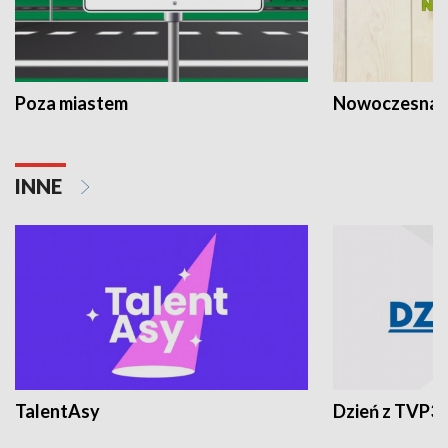
Poza miastem
Nowoczesna 
INNE
TalentAsy
Dzień z TVP3