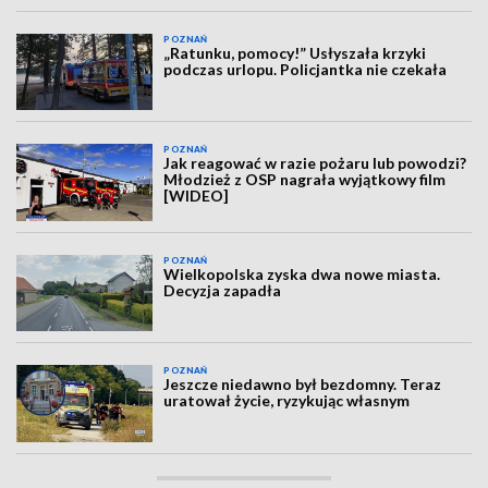
POZNAŃ
„Ratunku, pomocy!” Usłyszała krzyki
podczas urlopu. Policjantka nie czekała
POZNAŃ
Jak reagować w razie pożaru lub powodzi?
Młodzież z OSP nagrała wyjątkowy film
[WIDEO]
POZNAŃ
Wielkopolska zyska dwa nowe miasta.
Decyzja zapadła
POZNAŃ
Jeszcze niedawno był bezdomny. Teraz
uratował życie, ryzykując własnym