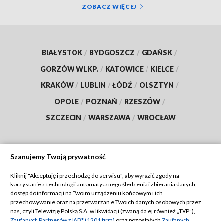
ZOBACZ WIĘCEJ
BIAŁYSTOK
/
BYDGOSZCZ
/
GDAŃSK
/
GORZÓW WLKP.
/
KATOWICE
/
KIELCE
/
KRAKÓW
/
LUBLIN
/
ŁÓDŹ
/
OLSZTYN
/
OPOLE
/
POZNAŃ
/
RZESZÓW
/
SZCZECIN
/
WARSZAWA
/
WROCŁAW
Szanujemy Twoją prywatność
Dołącz do nas:
Kliknij "Akceptuję i przechodzę do serwisu", aby wyrazić zgody na
korzystanie z technologii automatycznego śledzenia i zbierania danych,
TVP
dostęp do informacji na Twoim urządzeniu końcowym i ich
Abonament TVP
przechowywanie oraz na przetwarzanie Twoich danych osobowych przez
Regulamin TVP
nas, czyli Telewizję Polską S.A. w likwidacji (zwaną dalej również „TVP”),
Emisja w TVP
Polityka prywatności
Zaufanych Partnerów z IAB* (1201 firm)
oraz pozostałych
Zaufanych