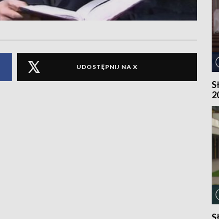
UDOSTĘPNIJ NA X
S
2
S