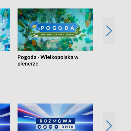
Pogoda - Wielkopolska w
Eko prognoza
plenerze