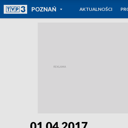
POWRÓT DO
POZNAŃ
AKTUALNOŚCI
PR
TVP REGIONY
01.04.2017