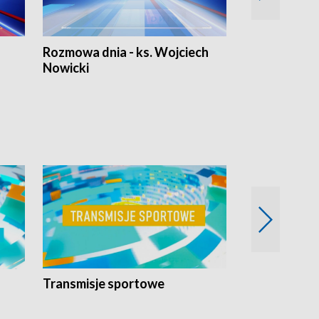
Rozmowa dnia - ks. Wojciech
Euro Fakty
Nowicki
Transmisje sportowe
Reportaże s