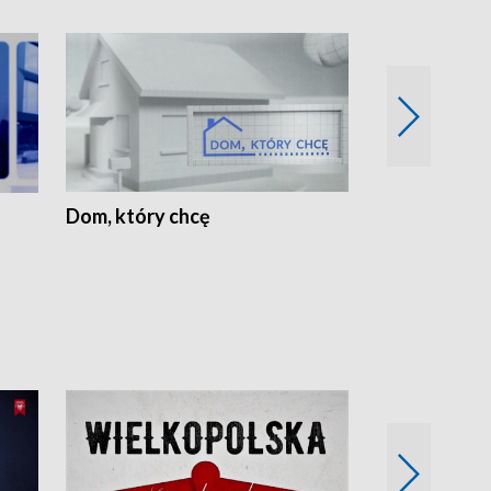
Dom, który chcę
Biznes Wielk