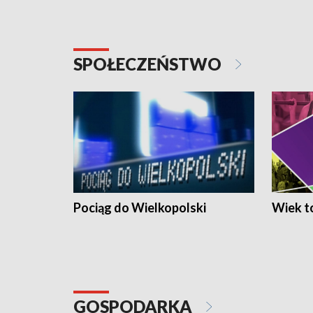
SPOŁECZEŃSTWO
Pociąg do Wielkopolski
Wiek to
GOSPODARKA