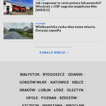
Jak reagować w razie pożaru lub powodzi?
Młodzież z OSP nagrała wyjątkowy film
[WIDEO]
POZNAŃ
Wielkopolska zyska dwa nowe miasta.
Decyzja zapadła
ZOBACZ WIĘCEJ
BIAŁYSTOK
/
BYDGOSZCZ
/
GDAŃSK
/
GORZÓW WLKP.
/
KATOWICE
/
KIELCE
/
KRAKÓW
/
LUBLIN
/
ŁÓDŹ
/
OLSZTYN
/
OPOLE
/
POZNAŃ
/
RZESZÓW
/
SZCZECIN
/
WARSZAWA
/
WROCŁAW