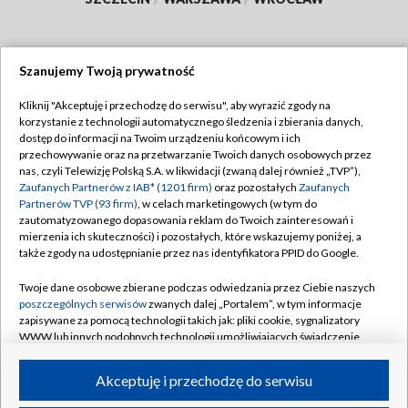
Szanujemy Twoją prywatność
Dołącz do nas:
Kliknij "Akceptuję i przechodzę do serwisu", aby wyrazić zgody na
korzystanie z technologii automatycznego śledzenia i zbierania danych,
TVP
dostęp do informacji na Twoim urządzeniu końcowym i ich
Abonament TVP
przechowywanie oraz na przetwarzanie Twoich danych osobowych przez
Regulamin TVP
nas, czyli Telewizję Polską S.A. w likwidacji (zwaną dalej również „TVP”),
Emisja w TVP
Polityka prywatności
Zaufanych Partnerów z IAB* (1201 firm)
oraz pozostałych
Zaufanych
Partnerów TVP (93 firm)
, w celach marketingowych (w tym do
Centrum informacji TVP
Moje zgody
zautomatyzowanego dopasowania reklam do Twoich zainteresowań i
mierzenia ich skuteczności) i pozostałych, które wskazujemy poniżej, a
Naziemna Telewizja Cyfrowa
Pomoc
także zgody na udostępnianie przez nas identyfikatora PPID do Google.
Sklep TVP
Biuro reklamy
Twoje dane osobowe zbierane podczas odwiedzania przez Ciebie naszych
Rada Programowa
Kontakt
poszczególnych serwisów
zwanych dalej „Portalem”, w tym informacje
zapisywane za pomocą technologii takich jak: pliki cookie, sygnalizatory
System NOS
WWW lub innych podobnych technologii umożliwiających świadczenie
dopasowanych i bezpiecznych usług, personalizację treści oraz reklam,
Informacje o nadawcy
Kanały
udostępnianie funkcji mediów społecznościowych oraz analizowanie
Akceptuję i przechodzę do serwisu
ruchu w Internecie.
Program dla prasy
©2026 Telewizja Polska S.A. w likwidacji