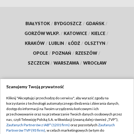
BIAŁYSTOK
/
BYDGOSZCZ
/
GDAŃSK
/
GORZÓW WLKP.
/
KATOWICE
/
KIELCE
/
KRAKÓW
/
LUBLIN
/
ŁÓDŹ
/
OLSZTYN
/
OPOLE
/
POZNAŃ
/
RZESZÓW
/
SZCZECIN
/
WARSZAWA
/
WROCŁAW
Szanujemy Twoją prywatność
Dołącz do nas:
Kliknij "Akceptuję i przechodzę do serwisu", aby wyrazić zgody na
korzystanie z technologii automatycznego śledzenia i zbierania danych,
TVP
dostęp do informacji na Twoim urządzeniu końcowym i ich
Abonament TVP
przechowywanie oraz na przetwarzanie Twoich danych osobowych przez
Regulamin TVP
nas, czyli Telewizję Polską S.A. w likwidacji (zwaną dalej również „TVP”),
Emisja w TVP
Zaufanych Partnerów z IAB* (1201 firm)
oraz pozostałych
Zaufanych
Polityka prywatności
Partnerów TVP (93 firm)
, w celach marketingowych (w tym do
Centrum informacji TVP