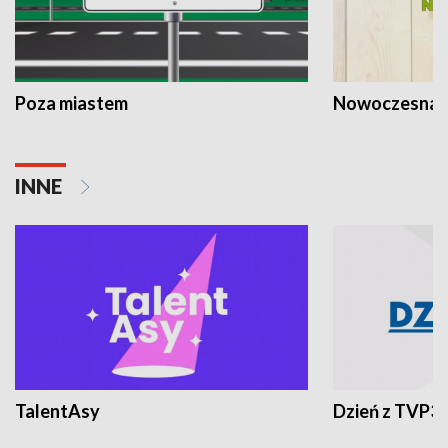
Poza miastem
Nowoczesna 
INNE
TalentAsy
Dzień z TVP3