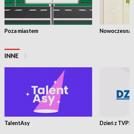
Poza miastem
Nowoczesna 
INNE
TalentAsy
Dzień z TVP3