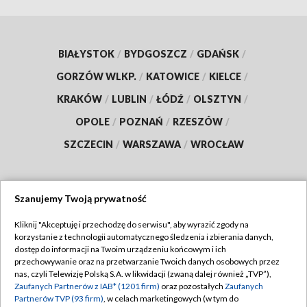
BIAŁYSTOK
/
BYDGOSZCZ
/
GDAŃSK
/
GORZÓW WLKP.
/
KATOWICE
/
KIELCE
/
KRAKÓW
/
LUBLIN
/
ŁÓDŹ
/
OLSZTYN
/
OPOLE
/
POZNAŃ
/
RZESZÓW
/
SZCZECIN
/
WARSZAWA
/
WROCŁAW
Szanujemy Twoją prywatność
Dołącz do nas:
Kliknij "Akceptuję i przechodzę do serwisu", aby wyrazić zgody na
korzystanie z technologii automatycznego śledzenia i zbierania danych,
TVP
dostęp do informacji na Twoim urządzeniu końcowym i ich
Abonament TVP
przechowywanie oraz na przetwarzanie Twoich danych osobowych przez
Regulamin TVP
nas, czyli Telewizję Polską S.A. w likwidacji (zwaną dalej również „TVP”),
Emisja w TVP
Zaufanych Partnerów z IAB* (1201 firm)
oraz pozostałych
Zaufanych
Polityka prywatności
Partnerów TVP (93 firm)
, w celach marketingowych (w tym do
Centrum informacji TVP