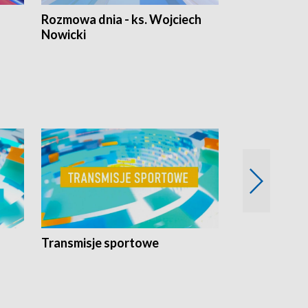
Rozmowa dnia - ks. Wojciech
Euro Fakty
Nowicki
Transmisje sportowe
Reportaże s