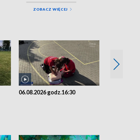
ZOBACZ WIĘCEJ
06.08.2026 godz.16:30
06.08.2026 g