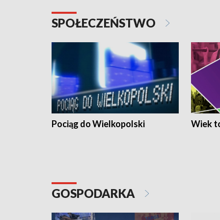
SPOŁECZEŃSTWO
Pociąg do Wielkopolski
Wiek to
GOSPODARKA