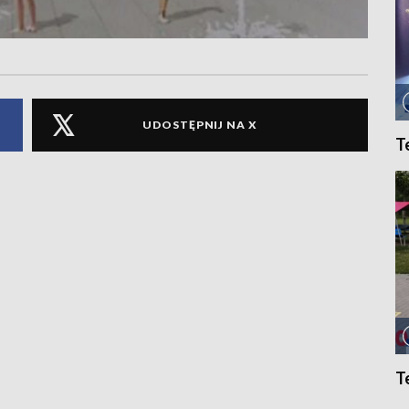
UDOSTĘPNIJ NA X
T
T