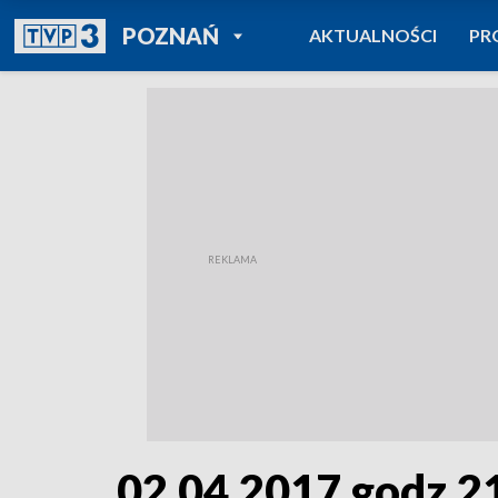
POWRÓT DO
POZNAŃ
AKTUALNOŚCI
PR
TVP REGIONY
02.04.2017 godz.2