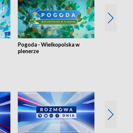
Pogoda - Wielkopolska w
Eko prognoza
plenerze