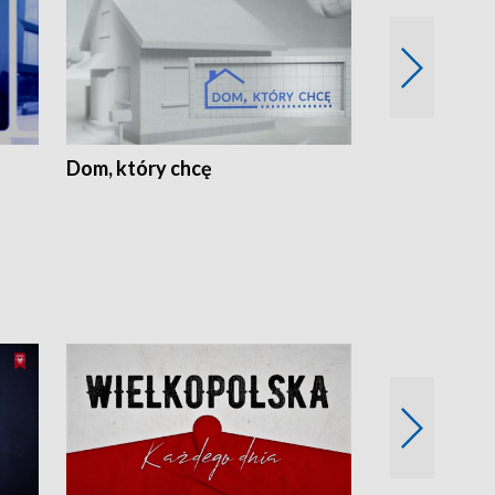
Dom, który chcę
Biznes Wielk