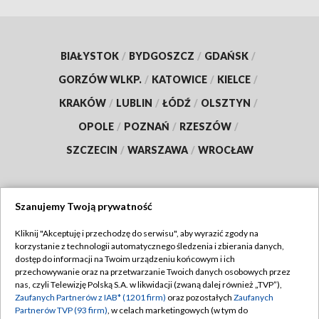
BIAŁYSTOK
/
BYDGOSZCZ
/
GDAŃSK
/
GORZÓW WLKP.
/
KATOWICE
/
KIELCE
/
KRAKÓW
/
LUBLIN
/
ŁÓDŹ
/
OLSZTYN
/
OPOLE
/
POZNAŃ
/
RZESZÓW
/
SZCZECIN
/
WARSZAWA
/
WROCŁAW
Szanujemy Twoją prywatność
Dołącz do nas:
Kliknij "Akceptuję i przechodzę do serwisu", aby wyrazić zgody na
korzystanie z technologii automatycznego śledzenia i zbierania danych,
TVP
dostęp do informacji na Twoim urządzeniu końcowym i ich
Abonament TVP
przechowywanie oraz na przetwarzanie Twoich danych osobowych przez
Regulamin TVP
nas, czyli Telewizję Polską S.A. w likwidacji (zwaną dalej również „TVP”),
Emisja w TVP
Zaufanych Partnerów z IAB* (1201 firm)
oraz pozostałych
Zaufanych
Polityka prywatności
Partnerów TVP (93 firm)
, w celach marketingowych (w tym do
Centrum informacji TVP