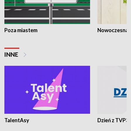
Poza miastem
Nowoczesna 
INNE
TalentAsy
Dzień z TVP3