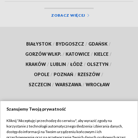
ZOBACZ WIĘCEJ
BIAŁYSTOK
/
BYDGOSZCZ
/
GDAŃSK
/
GORZÓW WLKP.
/
KATOWICE
/
KIELCE
/
KRAKÓW
/
LUBLIN
/
ŁÓDŹ
/
OLSZTYN
/
OPOLE
/
POZNAŃ
/
RZESZÓW
/
SZCZECIN
/
WARSZAWA
/
WROCŁAW
Szanujemy Twoją prywatność
Dołącz do nas:
Kliknij "Akceptuję i przechodzę do serwisu", aby wyrazić zgody na
korzystanie z technologii automatycznego śledzenia i zbierania danych,
TVP
dostęp do informacji na Twoim urządzeniu końcowym i ich
Abonament TVP
przechowywanie oraz na przetwarzanie Twoich danych osobowych przez