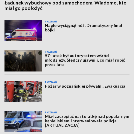
Ładunek wybuchowy pod samochodem. Wiadomo, kto
miał go podłożyć
POZNAŃ
Nagle wyciągnął nóż. Dramatyczny finał
bójki
POZNAŃ
57-latek był autorytetem wśród
młodzieży. Śledczy ujawnili, co miał robić
przez lata
POZNAŃ
Pożar w poznańskiej pływalni. Ewakuacja
POZNAŃ
Miał zaczepiać nastolatkę nad popularnym
kąpieliskiem. Interweniowała policja
[AKTUALIZACJA]