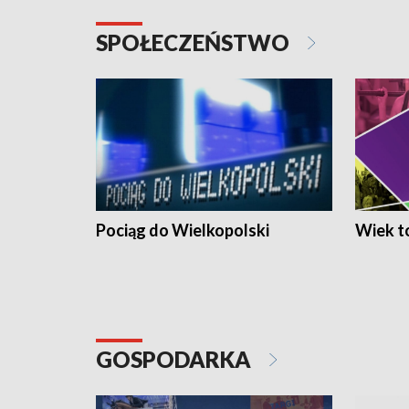
SPOŁECZEŃSTWO
Pociąg do Wielkopolski
Wiek to
GOSPODARKA