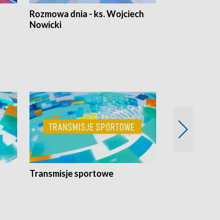
Rozmowa dnia - ks. Wojciech
Euro Fakty
Nowicki
Transmisje sportowe
Reportaże s