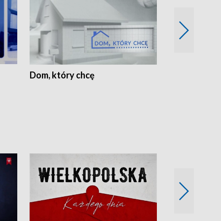
Dom, który chcę
Biznes Wielk