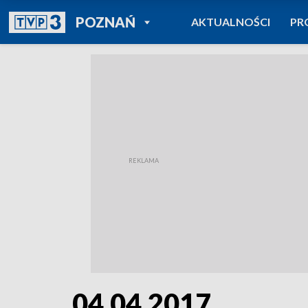
POWRÓT DO
POZNAŃ
AKTUALNOŚCI
PR
TVP REGIONY
04.04.2017