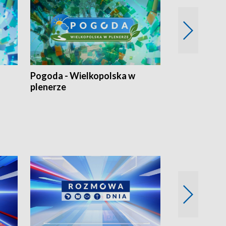
Pogoda - Wielkopolska w
Eko prognoza
plenerze