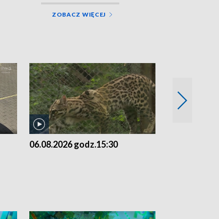
ZOBACZ WIĘCEJ
06.08.2026 godz.15:30
05.08.2026 g