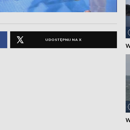
UDOSTĘPNIJ NA X
W
W