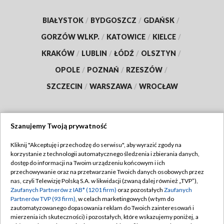
BIAŁYSTOK
/
BYDGOSZCZ
/
GDAŃSK
/
GORZÓW WLKP.
/
KATOWICE
/
KIELCE
/
KRAKÓW
/
LUBLIN
/
ŁÓDŹ
/
OLSZTYN
/
OPOLE
/
POZNAŃ
/
RZESZÓW
/
SZCZECIN
/
WARSZAWA
/
WROCŁAW
Szanujemy Twoją prywatność
Dołącz do nas:
Kliknij "Akceptuję i przechodzę do serwisu", aby wyrazić zgody na
korzystanie z technologii automatycznego śledzenia i zbierania danych,
TVP
dostęp do informacji na Twoim urządzeniu końcowym i ich
Abonament TVP
przechowywanie oraz na przetwarzanie Twoich danych osobowych przez
Regulamin TVP
nas, czyli Telewizję Polską S.A. w likwidacji (zwaną dalej również „TVP”),
Emisja w TVP
Polityka prywatności
Zaufanych Partnerów z IAB* (1201 firm)
oraz pozostałych
Zaufanych
Partnerów TVP (93 firm)
, w celach marketingowych (w tym do
Centrum informacji TVP
Moje zgody
zautomatyzowanego dopasowania reklam do Twoich zainteresowań i
mierzenia ich skuteczności) i pozostałych, które wskazujemy poniżej, a
Naziemna Telewizja Cyfrowa
Pomoc