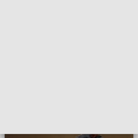
POWRÓT DO
POZNAŃ
TVP REGIONY
Kroniki żużlowe na antenie TVP3 Poznań
2017-04-05