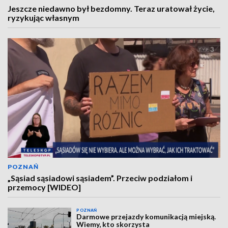
Jeszcze niedawno był bezdomny. Teraz uratował życie,
ryzykując własnym
POZNAŃ
„Sąsiad sąsiadowi sąsiadem”. Przeciw podziałom i
przemocy [WIDEO]
POZNAŃ
Darmowe przejazdy komunikacją miejską.
Wiemy, kto skorzysta