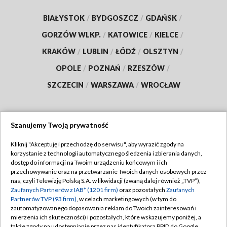
BIAŁYSTOK
/
BYDGOSZCZ
/
GDAŃSK
/
GORZÓW WLKP.
/
KATOWICE
/
KIELCE
/
KRAKÓW
/
LUBLIN
/
ŁÓDŹ
/
OLSZTYN
/
OPOLE
/
POZNAŃ
/
RZESZÓW
/
SZCZECIN
/
WARSZAWA
/
WROCŁAW
Szanujemy Twoją prywatność
Dołącz do nas:
Kliknij "Akceptuję i przechodzę do serwisu", aby wyrazić zgody na
korzystanie z technologii automatycznego śledzenia i zbierania danych,
TVP
dostęp do informacji na Twoim urządzeniu końcowym i ich
Abonament TVP
przechowywanie oraz na przetwarzanie Twoich danych osobowych przez
Regulamin TVP
nas, czyli Telewizję Polską S.A. w likwidacji (zwaną dalej również „TVP”),
Emisja w TVP
Polityka prywatności
Zaufanych Partnerów z IAB* (1201 firm)
oraz pozostałych
Zaufanych
Partnerów TVP (93 firm)
, w celach marketingowych (w tym do
Centrum informacji TVP
Moje zgody
zautomatyzowanego dopasowania reklam do Twoich zainteresowań i
mierzenia ich skuteczności) i pozostałych, które wskazujemy poniżej, a
Naziemna Telewizja Cyfrowa
Pomoc
także zgody na udostępnianie przez nas identyfikatora PPID do Google.