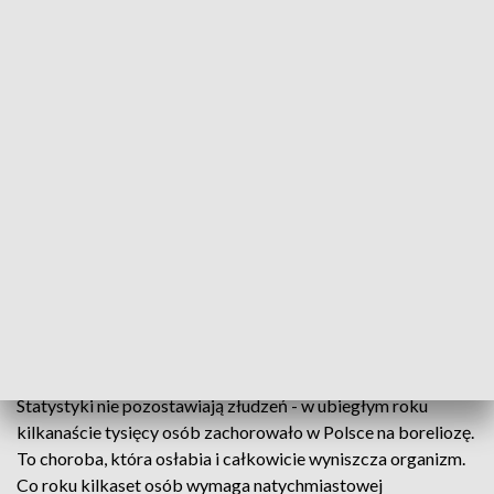
Kleszcze już atakują
Kleszcze atakują. Dwukrotnie wzrosła
zachorowalność na boreliozę i inne choroby
przenoszone przez te pasożyty. Lekarze biją na
alarm, by tego faktu nie ignorować i szczególnie
uważać podczas spacerów po lesie.
Mały kleszcz może spowodować duże problemy zdrowotne.
Statystyki nie pozostawiają złudzeń - w ubiegłym roku
kilkanaście tysięcy osób zachorowało w Polsce na boreliozę.
To choroba, która osłabia i całkowicie wyniszcza organizm.
Co roku kilkaset osób wymaga natychmiastowej