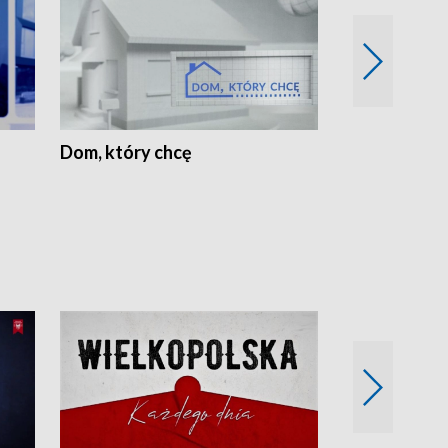
Dom, który chcę
Biznes Wielk