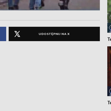
UDOSTĘPNIJ NA X
T
T