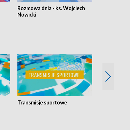
Rozmowa dnia - ks. Wojciech
Euro Fakty
Nowicki
Transmisje sportowe
Reportaże s