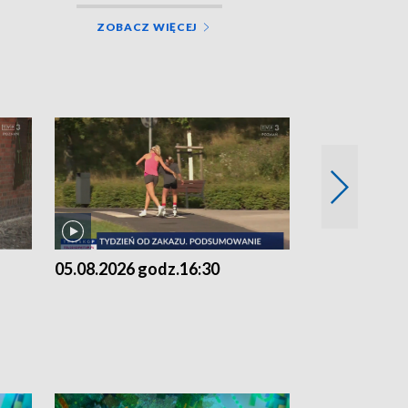
ZOBACZ WIĘCEJ
05.08.2026 godz.16:30
05.08.2026 g