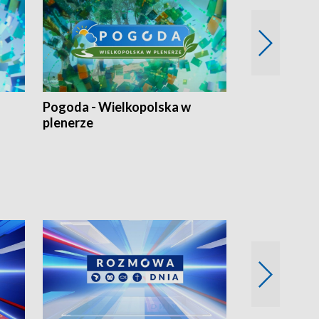
Pogoda - Wielkopolska w
Eko prognoza
plenerze