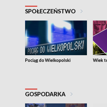
SPOŁECZEŃSTWO
Pociąg do Wielkopolski
Wiek to
GOSPODARKA