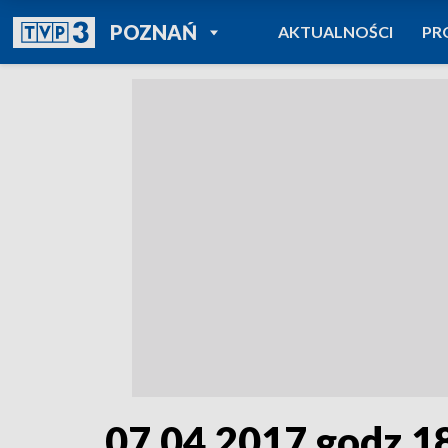
POWRÓT DO
POZNAŃ
AKTUALNOŚCI
PR
TVP REGIONY
07.04.2017 godz.1