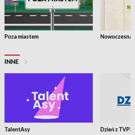
Poza miastem
Nowoczesna 
INNE
TalentAsy
Dzień z TVP3