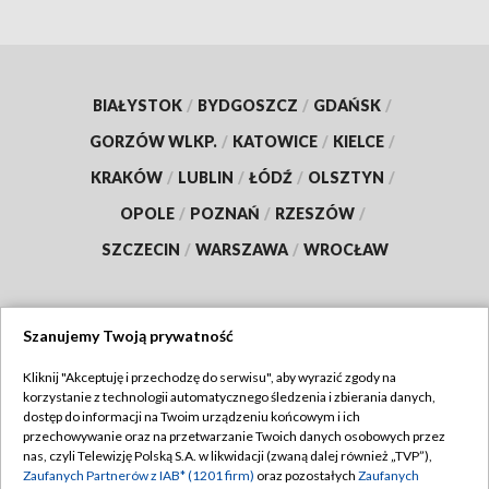
BIAŁYSTOK
/
BYDGOSZCZ
/
GDAŃSK
/
GORZÓW WLKP.
/
KATOWICE
/
KIELCE
/
KRAKÓW
/
LUBLIN
/
ŁÓDŹ
/
OLSZTYN
/
OPOLE
/
POZNAŃ
/
RZESZÓW
/
SZCZECIN
/
WARSZAWA
/
WROCŁAW
Szanujemy Twoją prywatność
Dołącz do nas:
Kliknij "Akceptuję i przechodzę do serwisu", aby wyrazić zgody na
korzystanie z technologii automatycznego śledzenia i zbierania danych,
TVP
dostęp do informacji na Twoim urządzeniu końcowym i ich
Abonament TVP
przechowywanie oraz na przetwarzanie Twoich danych osobowych przez
Regulamin TVP
nas, czyli Telewizję Polską S.A. w likwidacji (zwaną dalej również „TVP”),
Emisja w TVP
Zaufanych Partnerów z IAB* (1201 firm)
oraz pozostałych
Zaufanych
Polityka prywatności