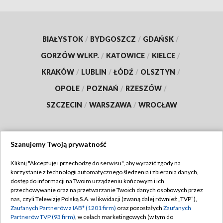
BIAŁYSTOK
/
BYDGOSZCZ
/
GDAŃSK
/
GORZÓW WLKP.
/
KATOWICE
/
KIELCE
/
KRAKÓW
/
LUBLIN
/
ŁÓDŹ
/
OLSZTYN
/
OPOLE
/
POZNAŃ
/
RZESZÓW
/
SZCZECIN
/
WARSZAWA
/
WROCŁAW
Szanujemy Twoją prywatność
Dołącz do nas:
Kliknij "Akceptuję i przechodzę do serwisu", aby wyrazić zgody na
korzystanie z technologii automatycznego śledzenia i zbierania danych,
TVP
dostęp do informacji na Twoim urządzeniu końcowym i ich
Abonament TVP
przechowywanie oraz na przetwarzanie Twoich danych osobowych przez
Regulamin TVP
nas, czyli Telewizję Polską S.A. w likwidacji (zwaną dalej również „TVP”),
Emisja w TVP
Zaufanych Partnerów z IAB* (1201 firm)
oraz pozostałych
Zaufanych
Polityka prywatności
Partnerów TVP (93 firm)
, w celach marketingowych (w tym do
Centrum informacji TVP