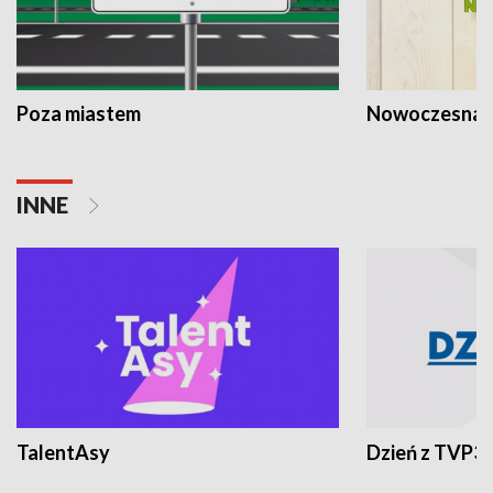
Poza miastem
Nowoczesna 
INNE
TalentAsy
Dzień z TVP3