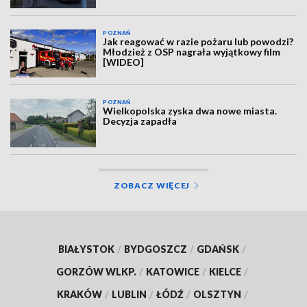
POZNAŃ
Jak reagować w razie pożaru lub powodzi?
Młodzież z OSP nagrała wyjątkowy film
[WIDEO]
POZNAŃ
Wielkopolska zyska dwa nowe miasta.
Decyzja zapadła
ZOBACZ WIĘCEJ
BIAŁYSTOK
/
BYDGOSZCZ
/
GDAŃSK
/
GORZÓW WLKP.
/
KATOWICE
/
KIELCE
/
KRAKÓW
/
LUBLIN
/
ŁÓDŹ
/
OLSZTYN
/