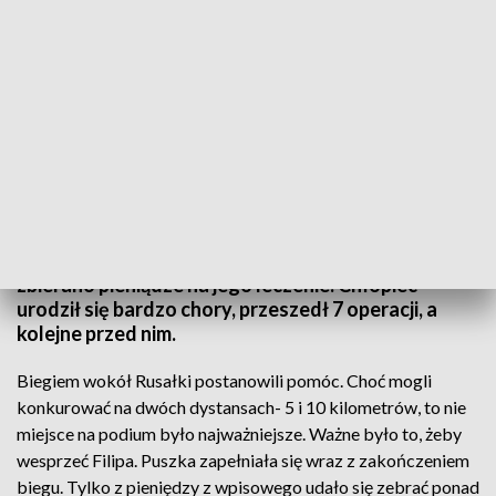
Bieg dla Filipa
Pół tysiąca ludzi w Poznaniu ruszyło dziś biegiem na
pomoc dwuletniemu Filipkowi. Podczas imprezy
zbierano pieniądze na jego leczenie. Chłopiec
urodził się bardzo chory, przeszedł 7 operacji, a
kolejne przed nim.
Biegiem wokół Rusałki postanowili pomóc. Choć mogli
konkurować na dwóch dystansach- 5 i 10 kilometrów, to nie
miejsce na podium było najważniejsze. Ważne było to, żeby
wesprzeć Filipa. Puszka zapełniała się wraz z zakończeniem
biegu. Tylko z pieniędzy z wpisowego udało się zebrać ponad