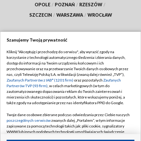
OPOLE
/
POZNAŃ
/
RZESZÓW
/
SZCZECIN
/
WARSZAWA
/
WROCŁAW
Szanujemy Twoją prywatność
Dołącz do nas:
Kliknij "Akceptuję i przechodzę do serwisu", aby wyrazić zgody na
korzystanie z technologii automatycznego śledzenia i zbierania danych,
TVP
dostęp do informacji na Twoim urządzeniu końcowym i ich
Abonament TVP
przechowywanie oraz na przetwarzanie Twoich danych osobowych przez
Regulamin TVP
nas, czyli Telewizję Polską S.A. w likwidacji (zwaną dalej również „TVP”),
Emisja w TVP
Polityka prywatności
Zaufanych Partnerów z IAB* (1201 firm)
oraz pozostałych
Zaufanych
Partnerów TVP (93 firm)
, w celach marketingowych (w tym do
Centrum informacji TVP
Moje zgody
zautomatyzowanego dopasowania reklam do Twoich zainteresowań i
mierzenia ich skuteczności) i pozostałych, które wskazujemy poniżej, a
Naziemna Telewizja Cyfrowa
Pomoc
także zgody na udostępnianie przez nas identyfikatora PPID do Google.
Sklep TVP
Biuro reklamy
Twoje dane osobowe zbierane podczas odwiedzania przez Ciebie naszych
Rada Programowa
Kontakt
poszczególnych serwisów
zwanych dalej „Portalem”, w tym informacje
zapisywane za pomocą technologii takich jak: pliki cookie, sygnalizatory
System NOS
WWW lub innych podobnych technologii umożliwiających świadczenie
dopasowanych i bezpiecznych usług, personalizację treści oraz reklam,
Informacje o nadawcy
Kanały