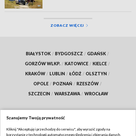
ZOBACZ WIĘCEJ
BIAŁYSTOK
/
BYDGOSZCZ
/
GDAŃSK
/
GORZÓW WLKP.
/
KATOWICE
/
KIELCE
/
KRAKÓW
/
LUBLIN
/
ŁÓDŹ
/
OLSZTYN
/
OPOLE
/
POZNAŃ
/
RZESZÓW
/
SZCZECIN
/
WARSZAWA
/
WROCŁAW
Szanujemy Twoją prywatność
Dołącz do nas:
Kliknij "Akceptuję i przechodzę do serwisu", aby wyrazić zgody na
korzystanie z technologii automatycznego śledzenia i zbierania danych,