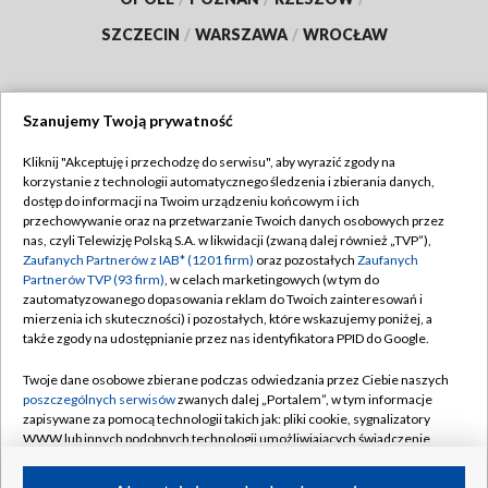
SZCZECIN
/
WARSZAWA
/
WROCŁAW
Szanujemy Twoją prywatność
Dołącz do nas:
Kliknij "Akceptuję i przechodzę do serwisu", aby wyrazić zgody na
korzystanie z technologii automatycznego śledzenia i zbierania danych,
TVP
dostęp do informacji na Twoim urządzeniu końcowym i ich
Abonament TVP
przechowywanie oraz na przetwarzanie Twoich danych osobowych przez
Regulamin TVP
nas, czyli Telewizję Polską S.A. w likwidacji (zwaną dalej również „TVP”),
Emisja w TVP
Polityka prywatności
Zaufanych Partnerów z IAB* (1201 firm)
oraz pozostałych
Zaufanych
Partnerów TVP (93 firm)
, w celach marketingowych (w tym do
Centrum informacji TVP
Moje zgody
zautomatyzowanego dopasowania reklam do Twoich zainteresowań i
mierzenia ich skuteczności) i pozostałych, które wskazujemy poniżej, a
Naziemna Telewizja Cyfrowa
Pomoc
także zgody na udostępnianie przez nas identyfikatora PPID do Google.
Sklep TVP
Biuro reklamy
Twoje dane osobowe zbierane podczas odwiedzania przez Ciebie naszych
Rada Programowa
Kontakt
poszczególnych serwisów
zwanych dalej „Portalem”, w tym informacje
zapisywane za pomocą technologii takich jak: pliki cookie, sygnalizatory
System NOS
WWW lub innych podobnych technologii umożliwiających świadczenie
dopasowanych i bezpiecznych usług, personalizację treści oraz reklam,
Informacje o nadawcy
Kanały
udostępnianie funkcji mediów społecznościowych oraz analizowanie