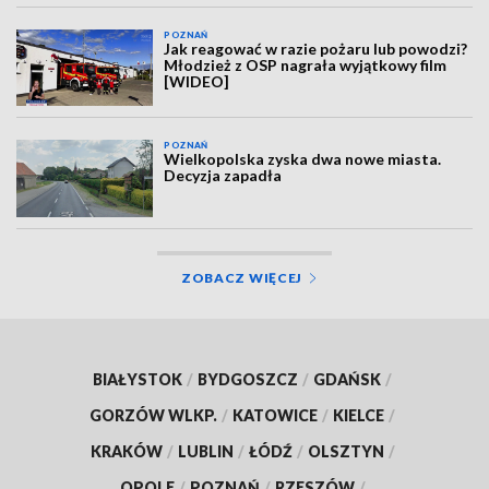
POZNAŃ
Jak reagować w razie pożaru lub powodzi?
Młodzież z OSP nagrała wyjątkowy film
[WIDEO]
POZNAŃ
Wielkopolska zyska dwa nowe miasta.
Decyzja zapadła
ZOBACZ WIĘCEJ
BIAŁYSTOK
/
BYDGOSZCZ
/
GDAŃSK
/
GORZÓW WLKP.
/
KATOWICE
/
KIELCE
/
KRAKÓW
/
LUBLIN
/
ŁÓDŹ
/
OLSZTYN
/
OPOLE
/
POZNAŃ
/
RZESZÓW
/