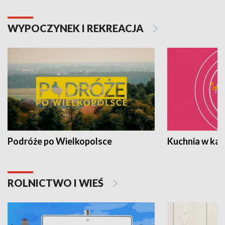
WYPOCZYNEK I REKREACJA
Podróże po Wielkopolsce
Kuchnia w ka
ROLNICTWO I WIEŚ