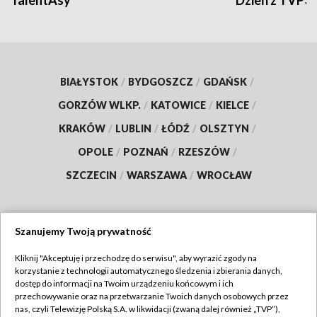
TalentAsy
Dzień z TVP3
BIAŁYSTOK
/
BYDGOSZCZ
/
GDAŃSK
/
GORZÓW WLKP.
/
KATOWICE
/
KIELCE
/
KRAKÓW
/
LUBLIN
/
ŁÓDŹ
/
OLSZTYN
/
OPOLE
/
POZNAŃ
/
RZESZÓW
/
SZCZECIN
/
WARSZAWA
/
WROCŁAW
Szanujemy Twoją prywatność
Dołącz do nas:
Kliknij "Akceptuję i przechodzę do serwisu", aby wyrazić zgody na
korzystanie z technologii automatycznego śledzenia i zbierania danych,
TVP
dostęp do informacji na Twoim urządzeniu końcowym i ich
Abonament TVP
przechowywanie oraz na przetwarzanie Twoich danych osobowych przez
Regulamin TVP
nas, czyli Telewizję Polską S.A. w likwidacji (zwaną dalej również „TVP”),