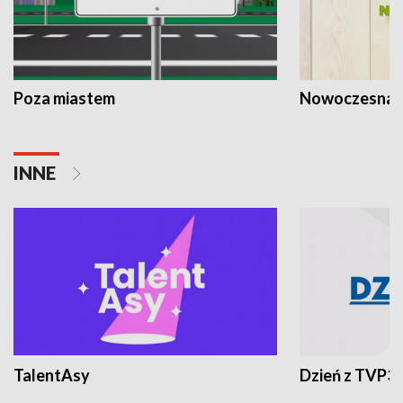
Poza miastem
Nowoczesna 
INNE
TalentAsy
Dzień z TVP3