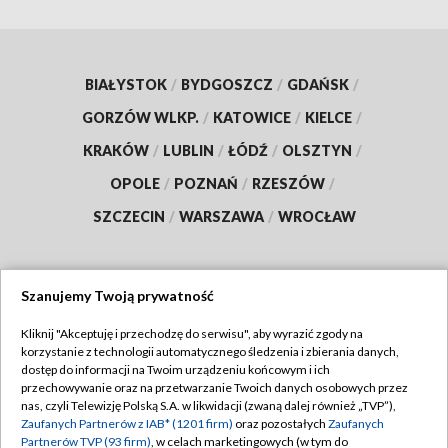
BIAŁYSTOK
/
BYDGOSZCZ
/
GDAŃSK
/
GORZÓW WLKP.
/
KATOWICE
/
KIELCE
/
KRAKÓW
/
LUBLIN
/
ŁÓDŹ
/
OLSZTYN
/
OPOLE
/
POZNAŃ
/
RZESZÓW
/
SZCZECIN
/
WARSZAWA
/
WROCŁAW
Szanujemy Twoją prywatność
Dołącz do nas:
Kliknij "Akceptuję i przechodzę do serwisu", aby wyrazić zgody na
korzystanie z technologii automatycznego śledzenia i zbierania danych,
TVP
dostęp do informacji na Twoim urządzeniu końcowym i ich
Abonament TVP
przechowywanie oraz na przetwarzanie Twoich danych osobowych przez
Regulamin TVP
nas, czyli Telewizję Polską S.A. w likwidacji (zwaną dalej również „TVP”),
Emisja w TVP
Zaufanych Partnerów z IAB* (1201 firm)
oraz pozostałych
Zaufanych
Polityka prywatności
Partnerów TVP (93 firm)
, w celach marketingowych (w tym do