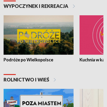
WYPOCZYNEK I REKREACJA
Podróże po Wielkopolsce
Kuchnia w ka
ROLNICTWO I WIEŚ