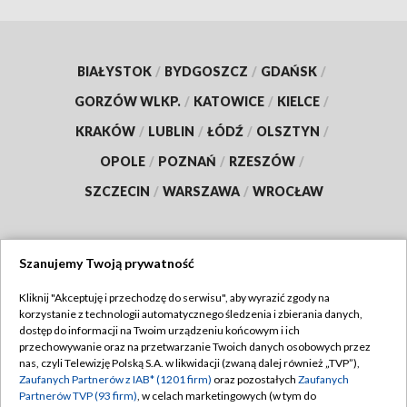
BIAŁYSTOK
/
BYDGOSZCZ
/
GDAŃSK
/
GORZÓW WLKP.
/
KATOWICE
/
KIELCE
/
KRAKÓW
/
LUBLIN
/
ŁÓDŹ
/
OLSZTYN
/
OPOLE
/
POZNAŃ
/
RZESZÓW
/
SZCZECIN
/
WARSZAWA
/
WROCŁAW
Szanujemy Twoją prywatność
Dołącz do nas:
Kliknij "Akceptuję i przechodzę do serwisu", aby wyrazić zgody na
korzystanie z technologii automatycznego śledzenia i zbierania danych,
TVP
dostęp do informacji na Twoim urządzeniu końcowym i ich
Abonament TVP
przechowywanie oraz na przetwarzanie Twoich danych osobowych przez
Regulamin TVP
nas, czyli Telewizję Polską S.A. w likwidacji (zwaną dalej również „TVP”),
Emisja w TVP
Zaufanych Partnerów z IAB* (1201 firm)
oraz pozostałych
Zaufanych
Polityka prywatności
Partnerów TVP (93 firm)
, w celach marketingowych (w tym do
Centrum informacji TVP