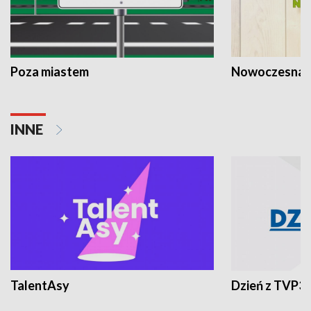
Poza miastem
Nowoczesna 
INNE
TalentAsy
Dzień z TVP3