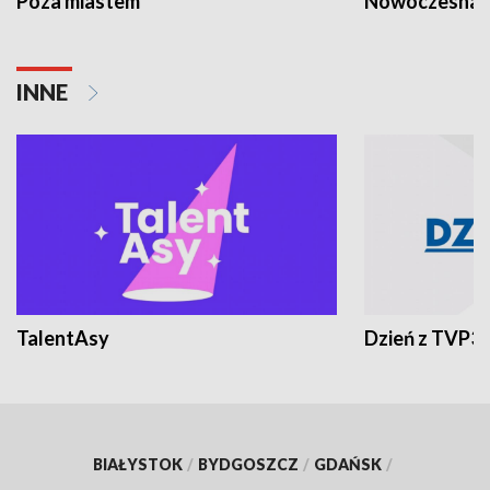
Poza miastem
Nowoczesna 
INNE
TalentAsy
Dzień z TVP3
BIAŁYSTOK
/
BYDGOSZCZ
/
GDAŃSK
/