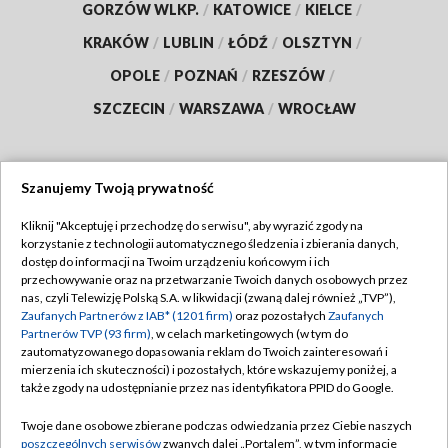
GORZÓW WLKP.
/
KATOWICE
/
KIELCE
/
KRAKÓW
/
LUBLIN
/
ŁÓDŹ
/
OLSZTYN
/
OPOLE
/
POZNAŃ
/
RZESZÓW
/
SZCZECIN
/
WARSZAWA
/
WROCŁAW
Szanujemy Twoją prywatność
Dołącz do nas:
Kliknij "Akceptuję i przechodzę do serwisu", aby wyrazić zgody na
korzystanie z technologii automatycznego śledzenia i zbierania danych,
TVP
dostęp do informacji na Twoim urządzeniu końcowym i ich
Abonament TVP
przechowywanie oraz na przetwarzanie Twoich danych osobowych przez
Regulamin TVP
nas, czyli Telewizję Polską S.A. w likwidacji (zwaną dalej również „TVP”),
Emisja w TVP
Zaufanych Partnerów z IAB* (1201 firm)
oraz pozostałych
Zaufanych
Polityka prywatności
Partnerów TVP (93 firm)
, w celach marketingowych (w tym do
Centrum informacji TVP
Moje zgody
zautomatyzowanego dopasowania reklam do Twoich zainteresowań i
mierzenia ich skuteczności) i pozostałych, które wskazujemy poniżej, a
Naziemna Telewizja Cyfrowa
Pomoc
także zgody na udostępnianie przez nas identyfikatora PPID do Google.
Sklep TVP
Biuro reklamy
Twoje dane osobowe zbierane podczas odwiedzania przez Ciebie naszych
Rada Programowa
poszczególnych serwisów
zwanych dalej „Portalem”, w tym informacje
Kontakt