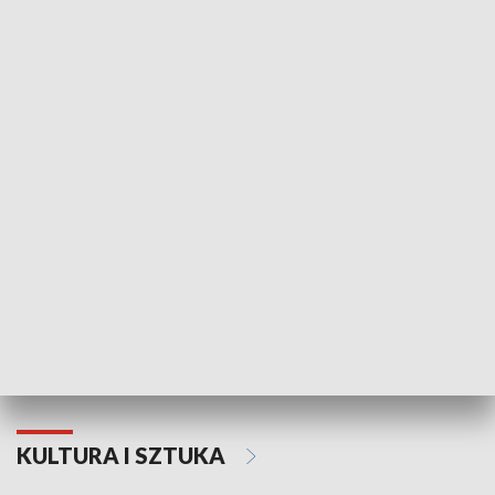
HISTORIA
70. rocznica Powstania
Narodowy Dzi
Poznańskiego Czerwca 1956 roku
Powstania Wi
KULTURA I SZTUKA