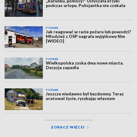
„Ratunku, pomocy!” Usłyszała krzyki
podczas urlopu. Policjantka nie czekała
POZNAŃ
Jak reagować w razie pożaru lub powodzi?
Młodzież z OSP nagrała wyjątkowy film
[WIDEO]
POZNAŃ
Wielkopolska zyska dwa nowe miasta.
Decyzja zapadła
POZNAŃ
Jeszcze niedawno był bezdomny. Teraz
uratował życie, ryzykując własnym
ZOBACZ WIĘCEJ