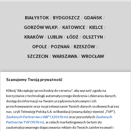
BIAŁYSTOK
/
BYDGOSZCZ
/
GDAŃSK
/
GORZÓW WLKP.
/
KATOWICE
/
KIELCE
/
KRAKÓW
/
LUBLIN
/
ŁÓDŹ
/
OLSZTYN
/
OPOLE
/
POZNAŃ
/
RZESZÓW
/
SZCZECIN
/
WARSZAWA
/
WROCŁAW
Szanujemy Twoją prywatność
Dołącz do nas:
Kliknij "Akceptuję i przechodzę do serwisu", aby wyrazić zgody na
korzystanie z technologii automatycznego śledzenia i zbierania danych,
TVP
dostęp do informacji na Twoim urządzeniu końcowym i ich
Abonament TVP
przechowywanie oraz na przetwarzanie Twoich danych osobowych przez
Regulamin TVP
nas, czyli Telewizję Polską S.A. w likwidacji (zwaną dalej również „TVP”),
Emisja w TVP
Polityka prywatności
Zaufanych Partnerów z IAB* (1201 firm)
oraz pozostałych
Zaufanych
Partnerów TVP (93 firm)
, w celach marketingowych (w tym do
Centrum informacji TVP
Moje zgody
zautomatyzowanego dopasowania reklam do Twoich zainteresowań i