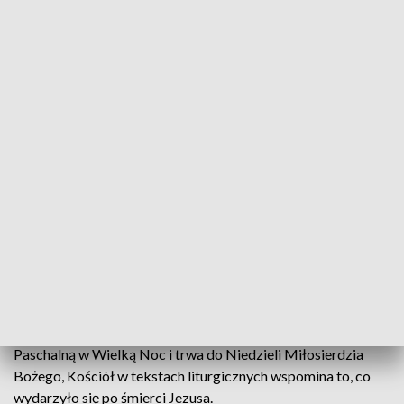
Świąteczny poniedziałek
Świąteczny poniedziałek to nie koniec świąt, a drugi
dzień oktawy Wielkanocy, czyli ośmiu dni, podczas
których Kościół świętuje zmartwychwstanie
Jezusa. Społecznicy apelują, żeby w tym
szczególnym czasie nie zapominać o najuboższych.
Podczas oktawy Wielkanocy, która rozpoczyna się Wigilią
Paschalną w Wielką Noc i trwa do Niedzieli Miłosierdzia
Bożego, Kościół w tekstach liturgicznych wspomina to, co
wydarzyło się po śmierci Jezusa.