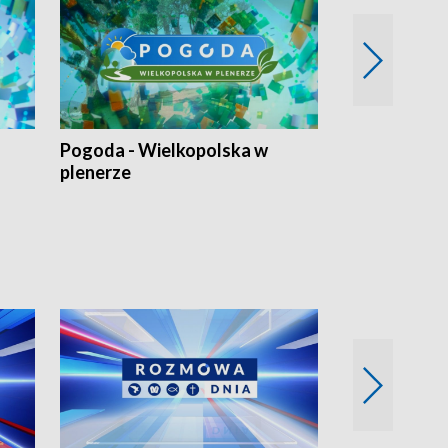
Pogoda - Wielkopolska w
Eko prognoza
plenerze