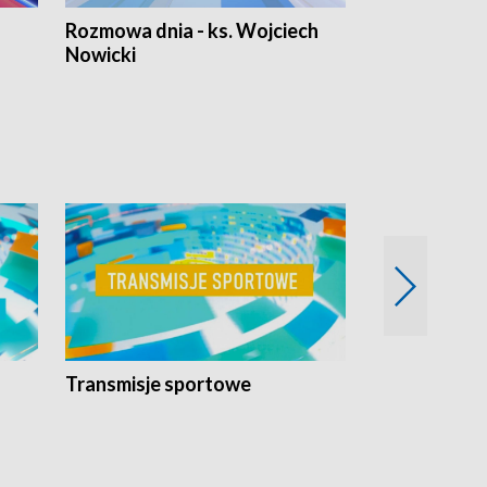
Rozmowa dnia - ks. Wojciech
Euro Fakty
Nowicki
Transmisje sportowe
Reportaże s