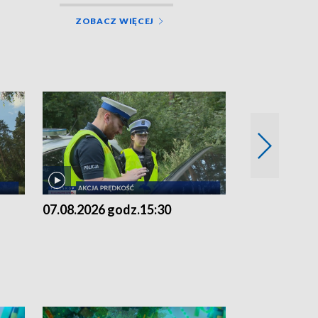
ZOBACZ WIĘCEJ
07.08.2026 godz.15:30
06.08.2026 g