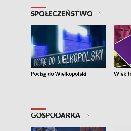
SPOŁECZEŃSTWO
Pociąg do Wielkopolski
Wiek to
GOSPODARKA