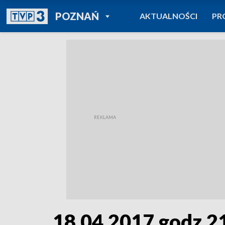
POWRÓT DO
POZNAŃ
AKTUALNOŚCI
PR
TVP REGIONY
18.04.2017 godz.2