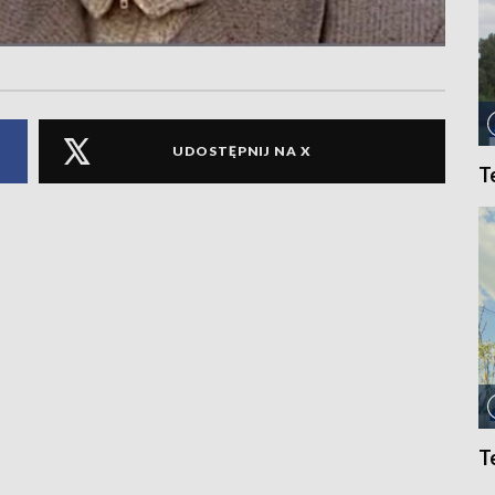
UDOSTĘPNIJ NA X
T
T