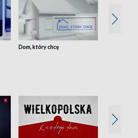
Dom, który chcę
Biznes Wielk