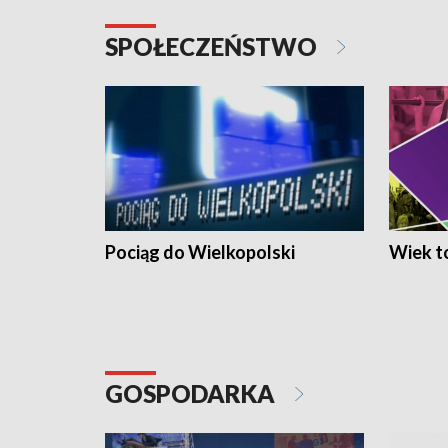
SPOŁECZEŃSTWO
Pociąg do Wielkopolski
Wiek to
GOSPODARKA