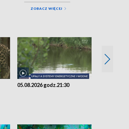
ZOBACZ WIĘCEJ
05.08.2026 godz.21:30
05.08.2026 g