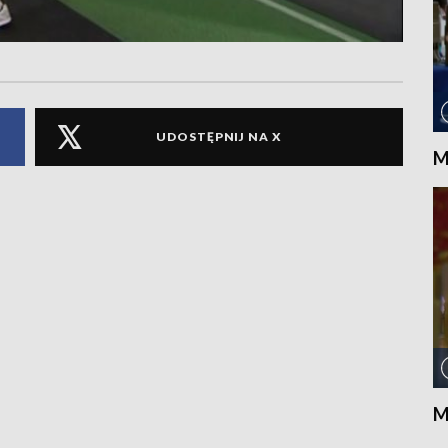
UDOSTĘPNIJ NA X
M
M