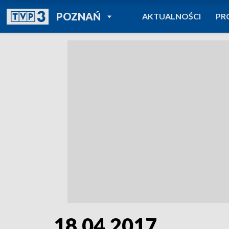
POWRÓT DO
POZNAŃ
AKTUALNOŚCI
PR
TVP REGIONY
18.04.2017