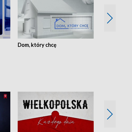
Dom, który chcę
Biznes Wielk