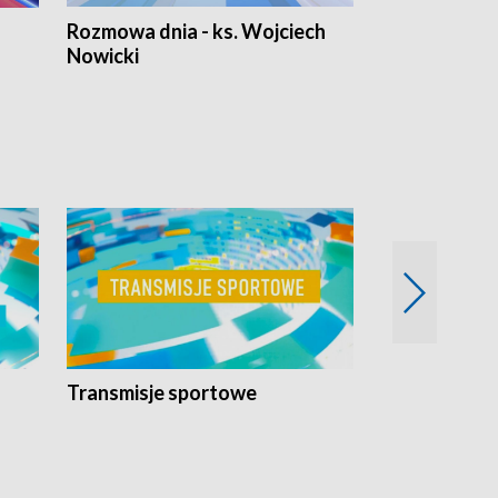
Rozmowa dnia - ks. Wojciech
Euro Fakty
Nowicki
Transmisje sportowe
Reportaże s