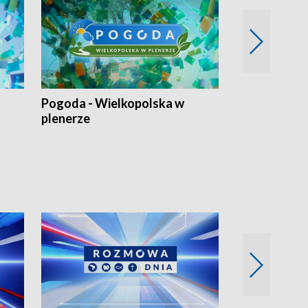
Pogoda - Wielkopolska w
Eko prognoza
plenerze