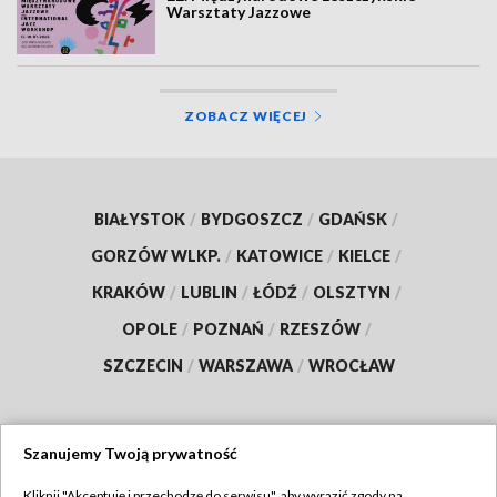
Warsztaty Jazzowe
ZOBACZ WIĘCEJ
BIAŁYSTOK
/
BYDGOSZCZ
/
GDAŃSK
/
GORZÓW WLKP.
/
KATOWICE
/
KIELCE
/
KRAKÓW
/
LUBLIN
/
ŁÓDŹ
/
OLSZTYN
/
OPOLE
/
POZNAŃ
/
RZESZÓW
/
SZCZECIN
/
WARSZAWA
/
WROCŁAW
Szanujemy Twoją prywatność
Dołącz do nas:
Kliknij "Akceptuję i przechodzę do serwisu", aby wyrazić zgody na