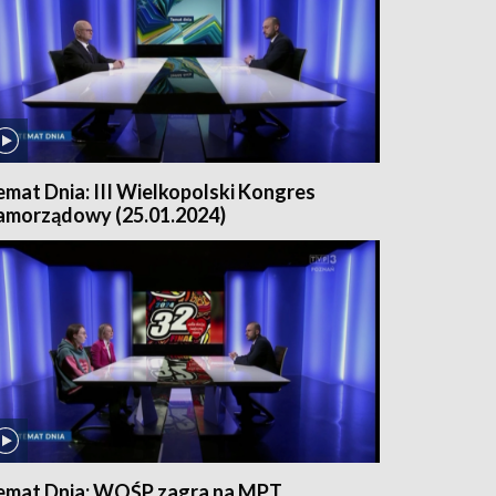
emat Dnia: III Wielkopolski Kongres
amorządowy (25.01.2024)
emat Dnia: WOŚP zagra na MPT