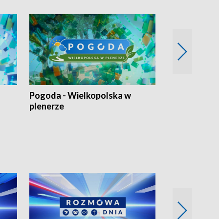
Pogoda - Wielkopolska w
Eko prognoza
plenerze