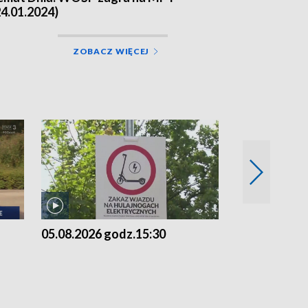
24.01.2024)
ZOBACZ WIĘCEJ
05.08.2026 godz.15:30
04.08.2026 g