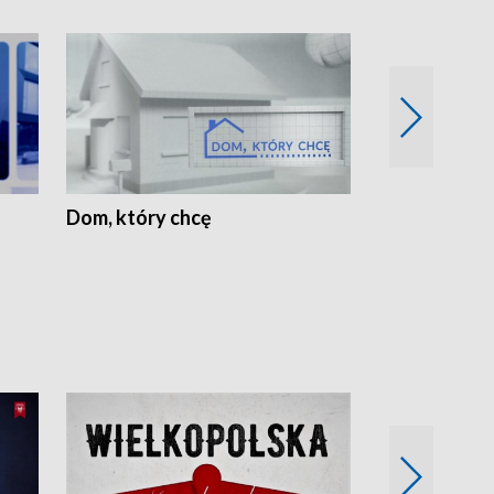
Dom, który chcę
Biznes Wielk