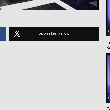
UDOSTĘPNIJ NA X
T
S
T