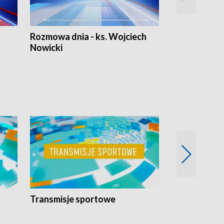
Rozmowa dnia - ks. Wojciech
Euro Fakty
Nowicki
Transmisje sportowe
Reportaże s