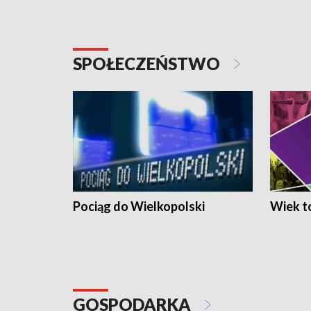
SPOŁECZEŃSTWO
Pociąg do Wielkopolski
Wiek to
GOSPODARKA