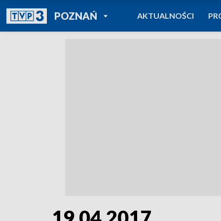
POWRÓT DO
POZNAŃ
AKTUALNOŚCI
PR
TVP REGIONY
19.04.2017