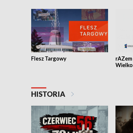
Flesz Targowy
rAZem 
Wielko
HISTORIA