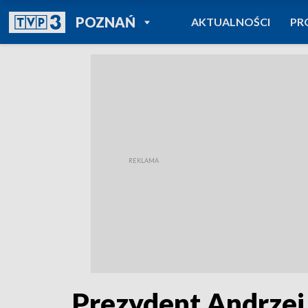
POWRÓT DO
POZNAŃ
AKTUALNOŚCI
PR
TVP REGIONY
Prezydent Andrzej