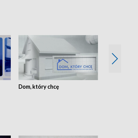
Dom, który chcę
Biznes Wielk