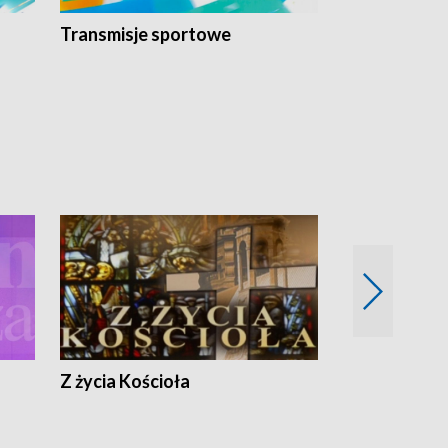
Transmisje sportowe
Reportaże s
Z życia Kościoła
Jak rozmawia