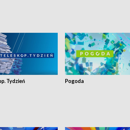
op. Tydzień
Pogoda