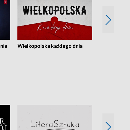
nia
Wielkopolska każdego dnia
Rozmowy z m