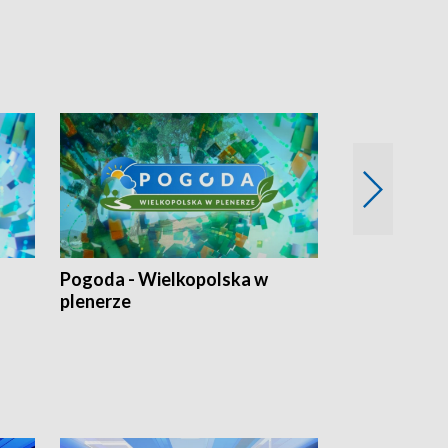
Pogoda - Wielkopolska w
Eko prognoza
plenerze