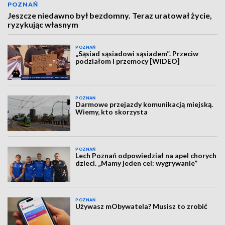
POZNAŃ
Jeszcze niedawno był bezdomny. Teraz uratował życie,
ryzykując własnym
POZNAŃ
„Sąsiad sąsiadowi sąsiadem”. Przeciw
podziałom i przemocy [WIDEO]
POZNAŃ
Darmowe przejazdy komunikacją miejską.
Wiemy, kto skorzysta
POZNAŃ
Lech Poznań odpowiedział na apel chorych
dzieci. „Mamy jeden cel: wygrywanie”
POZNAŃ
Używasz mObywatela? Musisz to zrobić