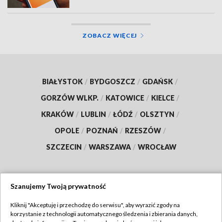
ZOBACZ WIĘCEJ
BIAŁYSTOK
/
BYDGOSZCZ
/
GDAŃSK
/
GORZÓW WLKP.
/
KATOWICE
/
KIELCE
/
KRAKÓW
/
LUBLIN
/
ŁÓDŹ
/
OLSZTYN
/
OPOLE
/
POZNAŃ
/
RZESZÓW
/
SZCZECIN
/
WARSZAWA
/
WROCŁAW
Szanujemy Twoją prywatność
Dołącz do nas:
Kliknij "Akceptuję i przechodzę do serwisu", aby wyrazić zgody na
korzystanie z technologii automatycznego śledzenia i zbierania danych,
TVP