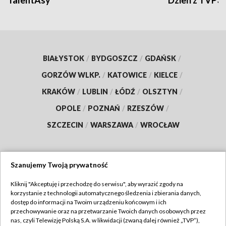
TalentAsy
Dzień z TVP3
BIAŁYSTOK
/
BYDGOSZCZ
/
GDAŃSK
/
GORZÓW WLKP.
/
KATOWICE
/
KIELCE
/
KRAKÓW
/
LUBLIN
/
ŁÓDŹ
/
OLSZTYN
/
OPOLE
/
POZNAŃ
/
RZESZÓW
/
SZCZECIN
/
WARSZAWA
/
WROCŁAW
Szanujemy Twoją prywatność
Dołącz do nas:
Kliknij "Akceptuję i przechodzę do serwisu", aby wyrazić zgody na
korzystanie z technologii automatycznego śledzenia i zbierania danych,
TVP
dostęp do informacji na Twoim urządzeniu końcowym i ich
Abonament TVP
przechowywanie oraz na przetwarzanie Twoich danych osobowych przez
Regulamin TVP
nas, czyli Telewizję Polską S.A. w likwidacji (zwaną dalej również „TVP”),