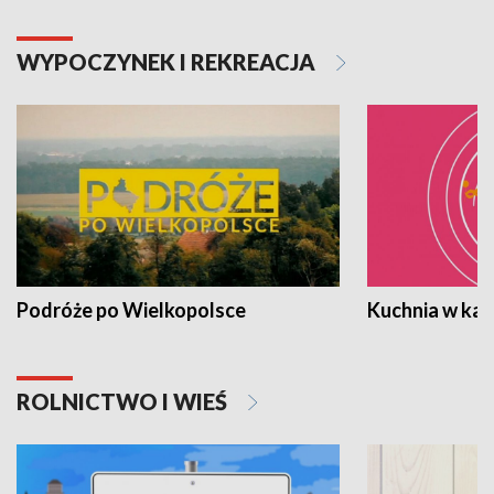
WYPOCZYNEK I REKREACJA
Podróże po Wielkopolsce
Kuchnia w ka
ROLNICTWO I WIEŚ