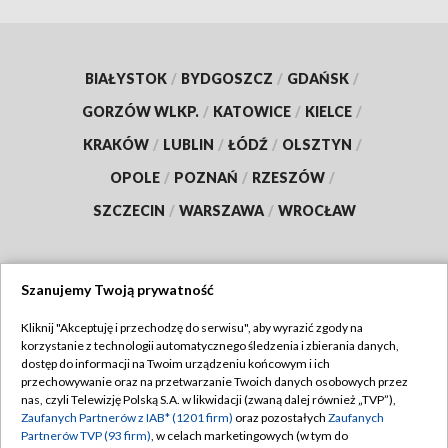
BIAŁYSTOK
/
BYDGOSZCZ
/
GDAŃSK
/
GORZÓW WLKP.
/
KATOWICE
/
KIELCE
/
KRAKÓW
/
LUBLIN
/
ŁÓDŹ
/
OLSZTYN
/
OPOLE
/
POZNAŃ
/
RZESZÓW
/
SZCZECIN
/
WARSZAWA
/
WROCŁAW
Szanujemy Twoją prywatność
Dołącz do nas:
Kliknij "Akceptuję i przechodzę do serwisu", aby wyrazić zgody na
korzystanie z technologii automatycznego śledzenia i zbierania danych,
TVP
dostęp do informacji na Twoim urządzeniu końcowym i ich
Abonament TVP
przechowywanie oraz na przetwarzanie Twoich danych osobowych przez
Regulamin TVP
nas, czyli Telewizję Polską S.A. w likwidacji (zwaną dalej również „TVP”),
Emisja w TVP
Zaufanych Partnerów z IAB* (1201 firm)
oraz pozostałych
Zaufanych
Polityka prywatności
Partnerów TVP (93 firm)
, w celach marketingowych (w tym do
Centrum informacji TVP