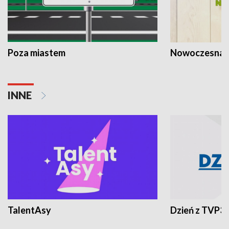
Poza miastem
Nowoczesna 
INNE
TalentAsy
Dzień z TVP3